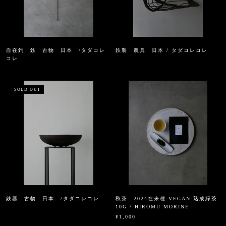
自在鉤 鉄 古物 日本 /タダコレ
鉄製 農具 日本 / タダコレコレ
コレ
SOLD OUT
鉄器 古物 日本 /タダコレコレ
秋茶_ 2024在来種 VEGAN 熟成緑茶
10G / HIROMU MORINE
¥1,000