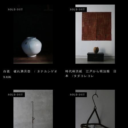
SOLD OUT
SOLD OUT
白瓷 破れ満月壺 / タナカシゲオ
時代柿渋紙 江戸から明治期 日
本 /タダコレコレ
¥ ASK
SOLD OUT
SOLD OUT