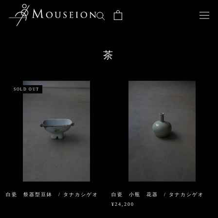
ス
キ
ッ
プ
し
茶
て
コ
ン
テ
SOLD OUT
ン
ツ
に
移
動
す
る
白瓷 祭器型豆鉢 / タナカシゲオ
白瓷 小瓶 花器 / タナカシゲオ
¥24,200