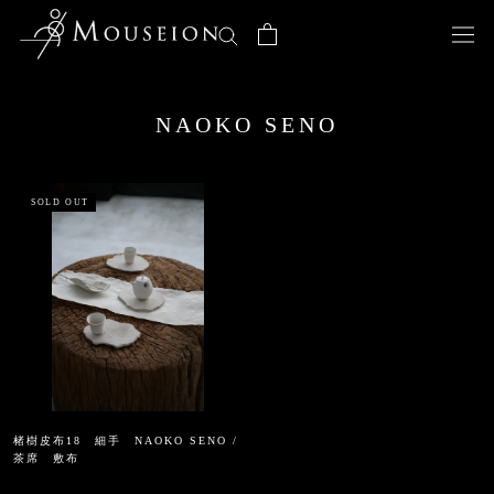
ス
キ
ッ
プ
し
NAOKO SENO
て
コ
ン
テ
SOLD OUT
ン
ツ
に
移
動
す
る
楮樹皮布18 細手 NAOKO SENO /
茶席 敷布