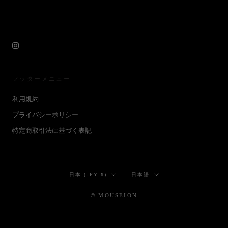
フッターメニュー
利用規約
プライバシーポリシー
特定商取引法に基づく表記
国/
言
日本 (JPY ¥)
日本語
地
語
域
© MOUSEION