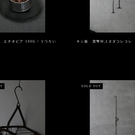
 エチオピア 100G / うつろい
キシ族 貨幣M,Lタダコレコレ
UT
SOLD OUT