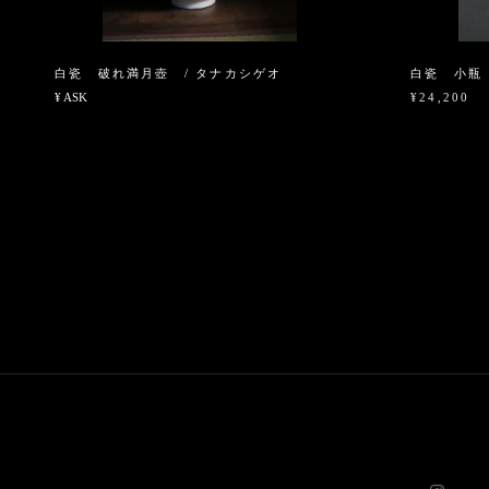
白瓷 破れ満月壺 / タナカシゲオ
白瓷 小瓶
¥ ASK
¥24,200