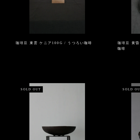
珈琲豆 東雲 ケニア100G / うつろい咖啡
珈琲豆 黄昏
咖啡
SOLD OUT
SOLD O