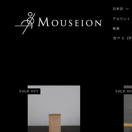
ス
言
キ
日本語
語
ッ
アカウント
プ
し
検索
て
カート (
0
コ
ン
テ
ン
ツ
に
移
動
す
SOLD OUT
SOLD O
る