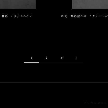
 花器 / タナカシゲオ
白瓷 祭器型豆鉢 / タナカシ
1
2
3
フッターメニュ