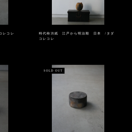
コレコレ
時代柿渋紙 江戸から明治期 日本 /タダ
コレコレ
SOLD OUT