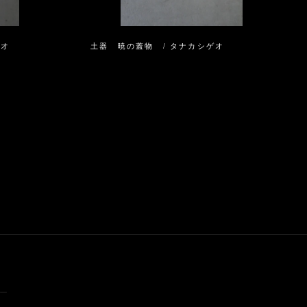
ゲオ
土器 暁の蓋物 / タナカシゲオ
ー