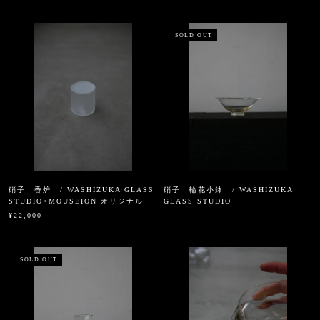
SOLD OUT
硝子 香炉 / WASHIZUKA GLASS
硝子 輪花小鉢 / WASHIZUKA
STUDIO×MOUSEION オリジナル
GLASS STUDIO
¥22,000
SOLD OUT