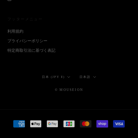
フッターメニュー
利用規約
プライバシーポリシー
特定商取引法に基づく表記
国/
言
日本 (JPY ¥)
日本語
地
語
域
© MOUSEION