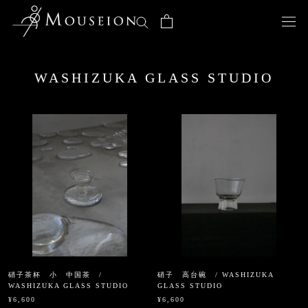
ス
キ
ッ
プ
し
WASHIZUKA GLASS STUDIO
て
コ
ン
テ
ン
ツ
に
移
動
す
る
硝子茶杯 小 中国茶 /
硝子 高台碗 / WASHIZUKA
WASHIZUKA GLASS STUDIO
GLASS STUDIO
¥6,600
¥6,600