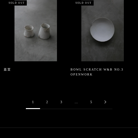
SOLD OUT
SOLD OUT
蓋置
BOWL SCRATCH W&B NO.3
OPENWORK
1
2
3
…
5