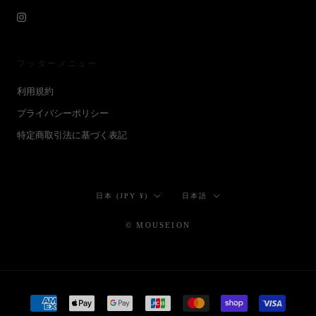
フッターメニュー
利用規約
プライバシーポリシー
特定商取引法に基づく表記
国/
言
日本 (JPY ¥)
日本語
地
語
域
© MOUSEION