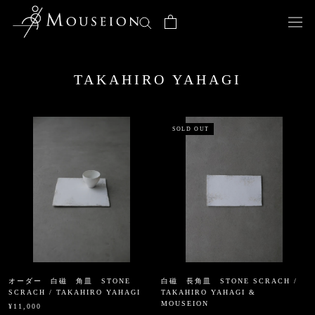
ス
キ
ッ
プ
し
TAKAHIRO YAHAGI
て
コ
ン
テ
SOLD OUT
ン
ツ
に
移
動
す
る
オーダー 白磁 角皿 STONE
白磁 長角皿 STONE SCRACH /
SCRACH / TAKAHIRO YAHAGI
TAKAHIRO YAHAGI &
MOUSEION
¥11,000