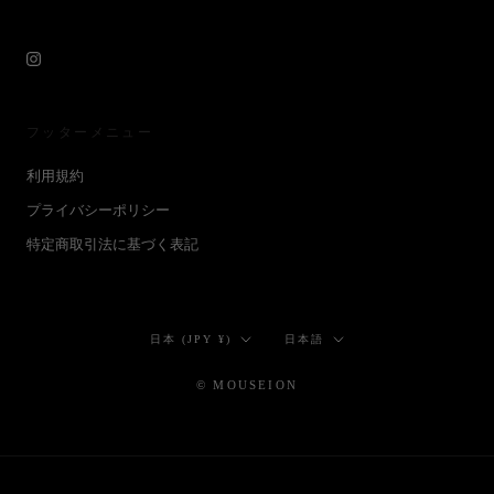
フッターメニュー
利用規約
プライバシーポリシー
特定商取引法に基づく表記
国/
言
日本 (JPY ¥)
日本語
地
語
域
© MOUSEION