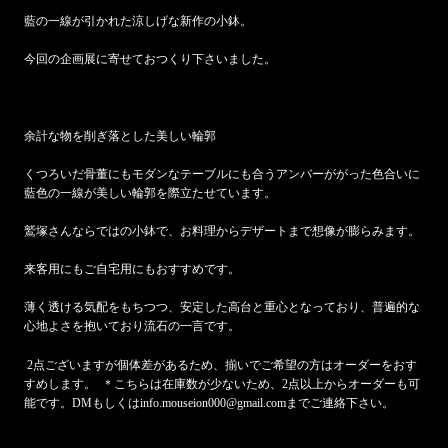
藍の一線が引かれた涼しげな新作の小鉢。
今回の企画展に寄せておつくり下さいました。
余計な物を削ぎ落とした美しい輪郭
くつろいだ骨董にもモダンなテーブルにも合うアンバーががった色合いに
藍色の一線が美しい輪郭を際立たせています。
鷲塚さんならではの小鉢で、お料理からデザートまで想像が膨らみます。
来客用にもご自宅用にもおすすめです。
薄く透ける気配をもちつつ、安定した高台と重心となっており、普遍的な
心地よさを抱いており流石の一言です。
2点ございますが個体差があるため、揃いでご希望の方はオーダーをおす
すめします。
＊こちらは在庫数が少ないため、2点以上からオーダーも可
能です。DMもしくはinfo.mouseion000@gmail.comまでご連絡下さい。