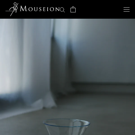
ス
キ
ッ
プ
し
て
コ
ン
テ
ン
ツ
に
移
動
す
る