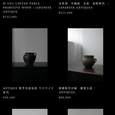
臼 USU COFFEE TABLE
古常滑 不織壺 大壺 室町時代 /
PRIMITIVE WOOD / JAPANESE
JAPANESE ANTIQUES
ANTIQUE
¥121,000
¥132,000
ANTIQUE 取手付炭化壺 ウクライナ
新羅取手付碗 硬質土器 /
近代
ANTIQUES
¥38,500
¥88,000