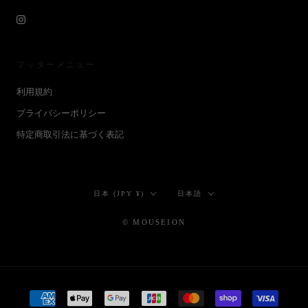
フッターメニュー
利用規約
プライバシーポリシー
特定商取引法に基づく表記
国/
言
日本 (JPY ¥)
日本語
地
語
域
© MOUSEION