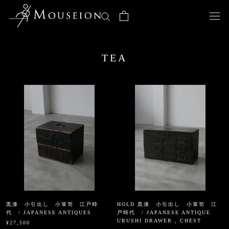
ス
キ
ッ
プ
し
TEA
て
コ
ン
テ
ン
ツ
に
移
動
す
る
黒漆 小引出し 小箪笥 江戸時
HOLD 黒漆 小引出し 小箪笥 江
代 / JAPANESE ANTIQUES
戸時代 / JAPANESE ANTIQUE
URUSHI DRAWER , CHEST
¥27,500