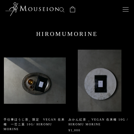
ス
キ
ッ
プ
し
HIROMUMORINE
て
コ
ン
テ
ン
ツ
に
移
動
す
る
手仕事ほうじ茶_ 限定 VEGAN 在来
みかん紅茶 _ VEGAN 在来種 10G /
種 一芯ニ葉 10G/ HIROMU
HIROMU MORINE
MORINE
¥1,000