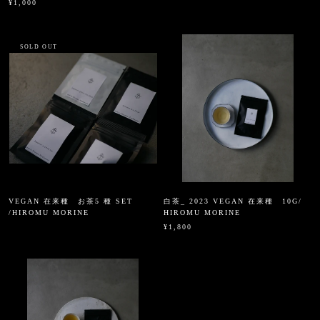
¥1,000
SOLD OUT
VEGAN 在来種 お茶5 種 SET
白茶_ 2023 VEGAN 在来種 10G/
/HIROMU MORINE
HIROMU MORINE
¥1,800