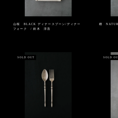
山桜 BLACK ディナースプーン/ディナー
楢 NATU
フォーク / 鈴木 淳吾
SOLD OUT
SOLD O