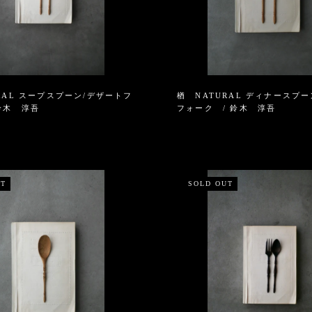
RAL スープスプーン/デザートフ
楢 NATURAL ディナースプ
鈴木 淳吾
フォーク / 鈴木 淳吾
UT
SOLD OUT