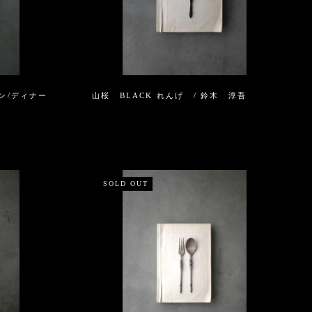
ーン/ディナー
山桜 BLACK れんげ / 鈴木 淳吾
SOLD OUT