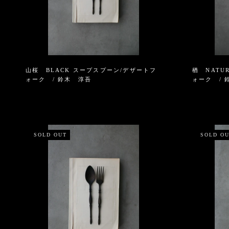
山桜 BLACK スープスプーン/デザートフ
楢 NATU
ォーク / 鈴木 淳吾
ォーク / 
SOLD OUT
SOLD O