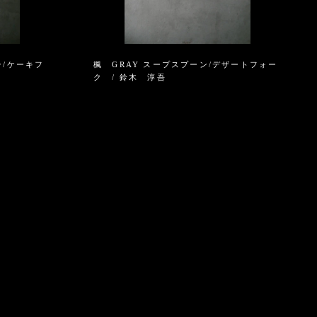
ン/ケーキフ
楓 GRAY スープスプーン/デザートフォー
ク / 鈴木 淳吾