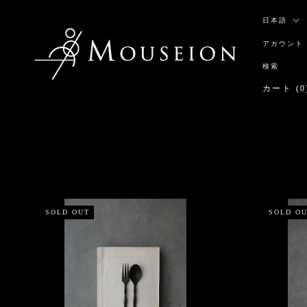
ス
言
キ
日本語
語
ッ
アカウント
プ
し
検索
て
カート (
0
コ
ン
テ
ン
ツ
に
移
動
す
SOLD OUT
SOLD O
る