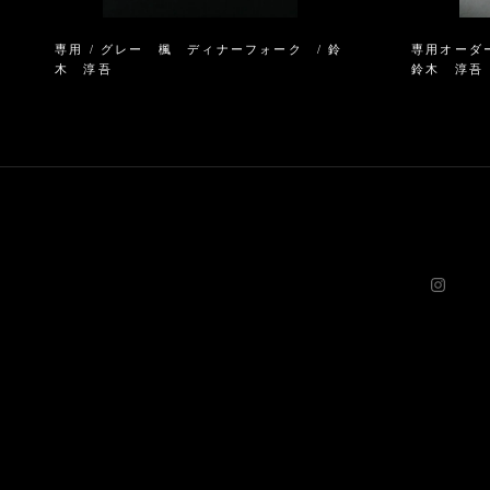
専用 / グレー 楓 ディナーフォーク / 鈴
専用オーダー
木 淳吾
鈴木 淳吾