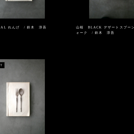
RAL れんげ / 鈴木 淳吾
山桜 BLACK デザートスプー
ォーク / 鈴木 淳吾
UT