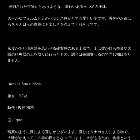
発掘された古物かと思うような、味わいある三つ足の小鉢。
大らかなフォルムと足のバランス感がとても愛しい姿です。香炉やお茶は
もちろん日々の食卓にも楽しさを添えてくれそうです。
密度があり須恵器を思わせる硬質感のある土器で、
土は彼が自ら奈良や大
阪の須恵器の土を取りに行ったもの。調合は毎回変わるので同じ物はあり
ません。
size / 11.5cm x h6cm
重さ 0.2kg
時代 / 現代 2025
国 / Japan
写真のように漆による直しがございます。直しはタナカさんによる物で、
大味がかえってこの器の良さとなっています。水がもるため、食器という