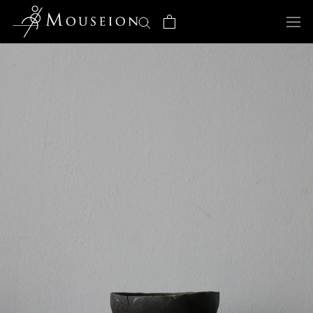
ス
キ
ッ
プ
し
て
コ
ン
テ
ン
ツ
に
移
動
す
る