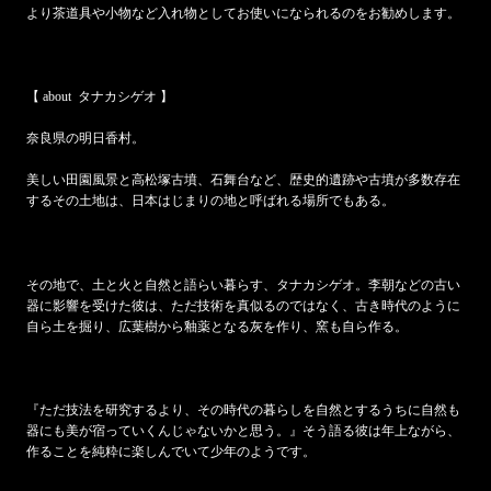
より茶道具や小物など入れ物としてお使いになられるのをお勧めします。
【 about タナカシゲオ 】
奈良県の明日香村。
美しい田園風景と高松塚古墳、石舞台など、歴史的遺跡や古墳が多数存在
するその土地は、日本はじまりの地と呼ばれる場所でもある。
その地で、土と火と自然と語らい暮らす、
タナカシゲオ。李朝などの古い
器に影響を受けた彼は、ただ技術を真似るのではなく、古き時代のように
自ら土を掘り、広葉樹から釉薬となる灰を作り、窯も自ら作る。
『ただ技法を研究するより、その時代の暮らしを自然とするうちに自然も
器にも美が宿っていくんじゃないかと思う。』そう語る彼は年上ながら、
作ることを純粋に楽しんでいて少年のようです。