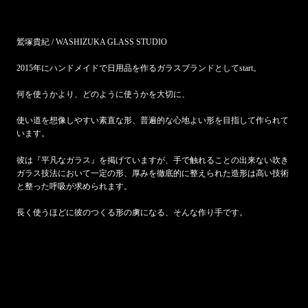
鷲塚貴紀 / WASHIZUKA GLASS STUDIO
2015
年にハンドメイドで日用品を作るガラスブランドとしてstart。
何を使うかより、どのように使うかを大切に、
使い道を想像しやすい素直な形、普遍的な心地よい形を目指して作られて
います。
彼は『平凡なガラス』を掲げていますが、手で触れることの出来ない吹き
ガラス技法において一定の形、厚みを徹底的に整えられた造形は高い技術
と整った呼吸が求められます。
長く使うほどに彼のつくる形の虜になる、そんな作り手です。