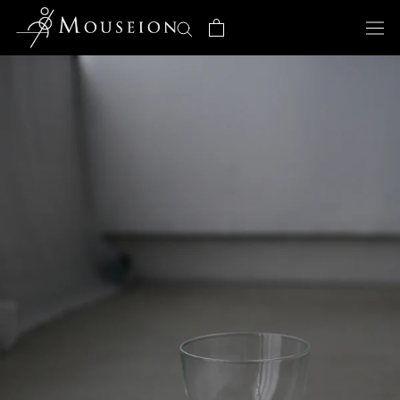
ス
キ
ッ
プ
し
て
コ
ン
テ
ン
ツ
に
移
動
す
る