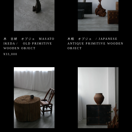
木 古材 オブジェ MASATO
木根 オブジェ / JAPANESE
IKEDA / OLD PRIMITIVE
ANTIQUE PRIMITIVE WOODEN
WOODEN OBJECT
OBJECT
¥33,000