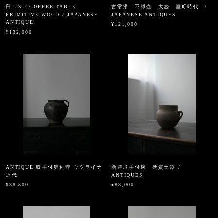
臼 USU COFFEE TABLE
古常滑 不織壺 大壺 室町時代 /
PRIMITIVE WOOD / JAPANESE
JAPANESE ANTIQUES
ANTIQUE
¥121,000
¥132,000
ANTIQUE 取手付炭化壺 ウクライナ
新羅取手付碗 硬質土器 /
近代
ANTIQUES
¥38,500
¥88,000