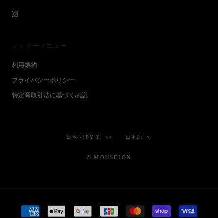
フッターメニュー
利用規約
プライバシーポリシー
特定商取引法に基づく表記
国/
言
日本 (JPY ¥)
日本語
地
語
域
© MOUSEION