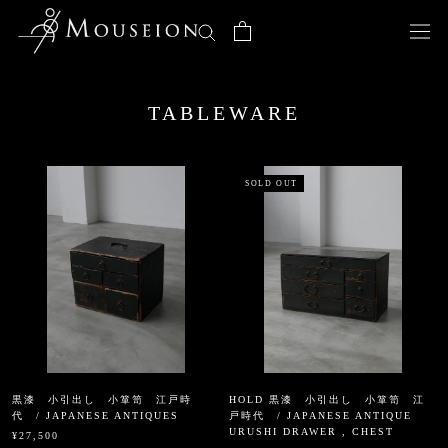
ス
キ
ッ
プ
し
TABLEWARE
て
コ
ン
テ
SOLD OUT
ン
ツ
に
移
動
す
る
黒漆 小引出し 小箪笥 江戸時
HOLD 黒漆 小引出し 小箪笥 江
代 / JAPANESE ANTIQUES
戸時代 / JAPANESE ANTIQUE
URUSHI DRAWER , CHEST
¥27,500