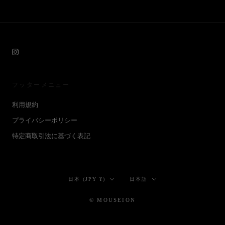
フッターメニュー
利用規約
プライバシーポリシー
特定商取引法に基づく表記
国/
言
日本 (JPY ¥)
日本語
地
語
域
© MOUSEION