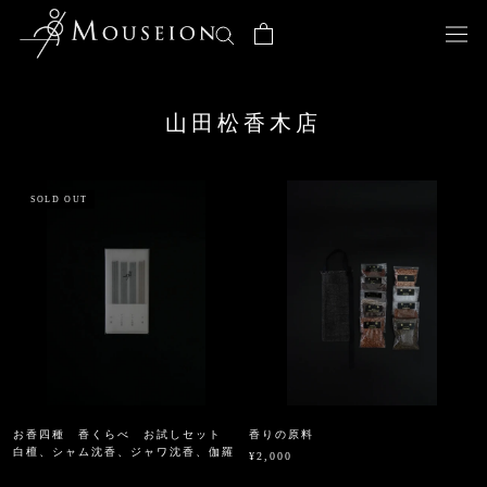
ス
キ
ッ
プ
し
山田松香木店
て
コ
ン
テ
SOLD OUT
ン
ツ
に
移
動
す
る
お香四種 香くらべ お試しセット
香りの原料
白檀、シャム沈香、ジャワ沈香、伽羅
¥2,000