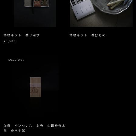
博物ギフト 香り遊び
博物ギフト 香はじめ
¥5,500
SOLD OUT
伽羅 インセンス お香 山田松香木
店 香木千聚