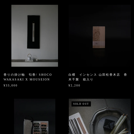
香りの掛け軸 匂香/ SHOCO
白檀 インセンス 山田松香木店 香
WAKASAKI X MOUSEION
木千聚 箱入り
¥33,000
¥2,200
SOLD OUT