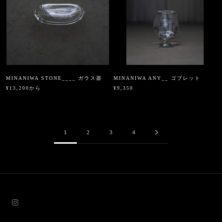
MINANIWA STONE____ ガラス器
MINANIWA ANY__ ゴブレット
¥13,200から
¥9,350
1
2
3
4