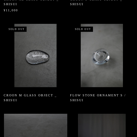
SHISUI
SHISUI
¥11,000
SOLD OUT
SOLD OUT
CROON M GLASS OBJECT _
FLOW STONE ORNAMENT S /
SHISUI
SHISUI