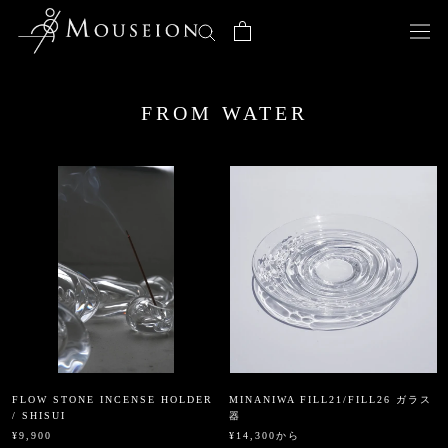
ス
キ
ッ
プ
し
FROM WATER
て
コ
ン
テ
ン
ツ
に
移
動
す
る
FLOW STONE INCENSE HOLDER
MINANIWA FILL21/FILL26 ガラス
/ SHISUI
器
¥9,900
¥14,300から