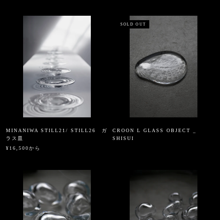
SOLD OUT
MINANIWA STILL21/ STILL26 ガ
CROON L GLASS OBJECT _
ラス皿
SHISUI
¥16,500から