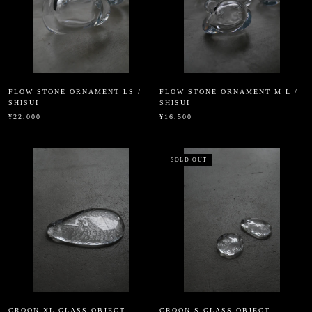
FLOW STONE ORNAMENT LS /
FLOW STONE ORNAMENT M L /
SHISUI
SHISUI
¥22,000
¥16,500
SOLD OUT
CROON XL GLASS OBJECT _
CROON S GLASS OBJECT _