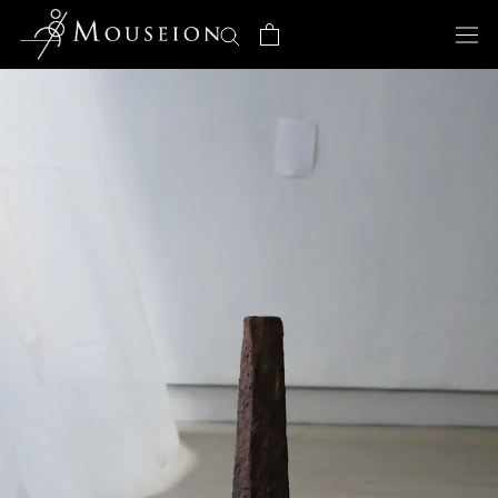
ス
キ
ッ
プ
し
て
コ
ン
テ
ン
ツ
に
移
動
す
る