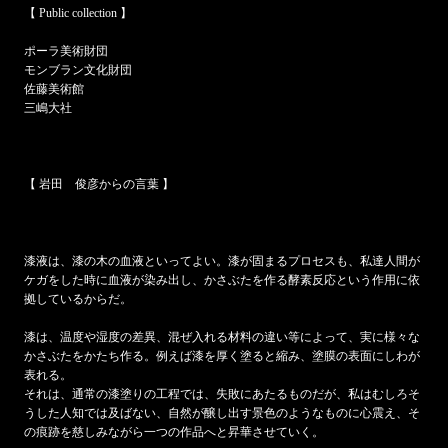
【 Public collection 】
ポーラ美術財団
モンブラン文化財団
佐藤美術館
三嶋大社
【 岩田 俊彦からの言葉 】
漆液は、漆の木の血液といってよい。漆が固まるプロセスも、私達人間が
ケガをした時に血液が染み出し、かさぶたを作る酵素反応という作用に依
拠しているからだ。
漆は、温度や湿度の差異、混ぜ入れる材料の違い等によって、実に様々な
かさぶたをかたち作る。例えば漆を厚く塗ると縮み、塗膜の表面にしわが
表れる。
それは、通常の漆塗りの工程では、失敗にあたるものだが、私はむしろそ
うした人知では及ばない、自然が醸し出す景色のようなものに心震え、そ
の痕跡を慈しみながら一つの作品へと昇華させていく。