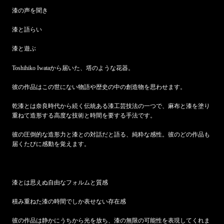
漆の声を聞き
漆と語らい
漆と遊ぶ
Toshihiko Iwataから届いた、塔のような花器。
彼の作品はこの世にない物語や歴史の中の創造物を思わせます。
乾漆とは奈良時代から続く伝統ある漆工芸技法の一つで、麻布と漆を塗り
重ねて造形する高度な技術と時間を要する手法です。
彼の圧倒的な造形力と漆との対話だと語る、純粋な感性。彼のどの作品も
届くたびに感動を覚えます。
漆とは思えぬ自由なフォルムと質感
積み重ねた漆の時間でしか表せない存在感
彼の作品は静かにうちから光を放ち、漆の無限の可能性を表現してくれま