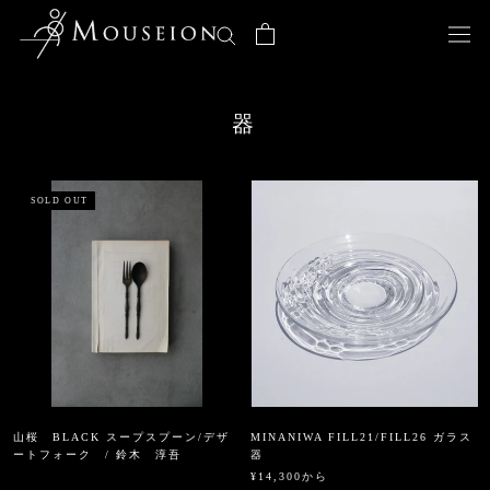
ス
キ
ッ
プ
し
器
て
コ
ン
テ
SOLD OUT
ン
ツ
に
移
動
す
る
山桜 BLACK スープスプーン/デザ
MINANIWA FILL21/FILL26 ガラス
ートフォーク / 鈴木 淳吾
器
¥14,300から