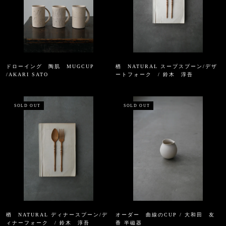
ドローイング 陶肌 MUGCUP
楢 NATURAL スープスプーン/デザ
/AKARI SATO
ートフォーク / 鈴木 淳吾
SOLD OUT
SOLD OUT
楢 NATURAL ディナースプーン/デ
オーダー 曲線のCUP / 大和田 友
ィナーフォーク / 鈴木 淳吾
香 半磁器