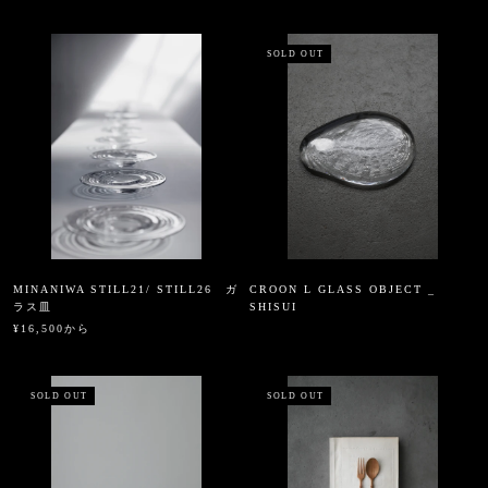
SOLD OUT
MINANIWA STILL21/ STILL26 ガ
CROON L GLASS OBJECT _
ラス皿
SHISUI
¥16,500から
SOLD OUT
SOLD OUT