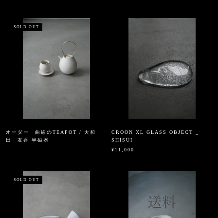
SOLD OUT
オーダー 曲線のTEAPOT / 大和
CROON XL GLASS OBJECT _
田 友香 半磁器
SHISUI
¥11,000
SOLD OUT