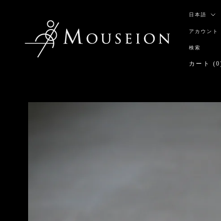
ス
言
キ
日本語
語
ッ
アカウント
プ
し
検索
て
カート (
0
コ
ン
テ
ン
ツ
に
移
動
す
る