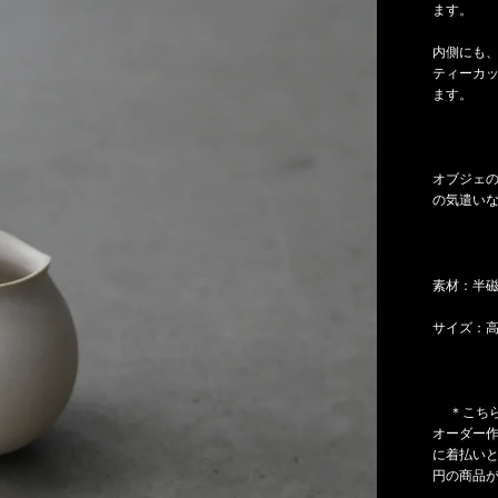
ます。
内側にも
ティーカ
ます。
オブジェ
の気遣い
素材：半
サイズ：高
＊こちら
オーダー
に着払いと
円の商品