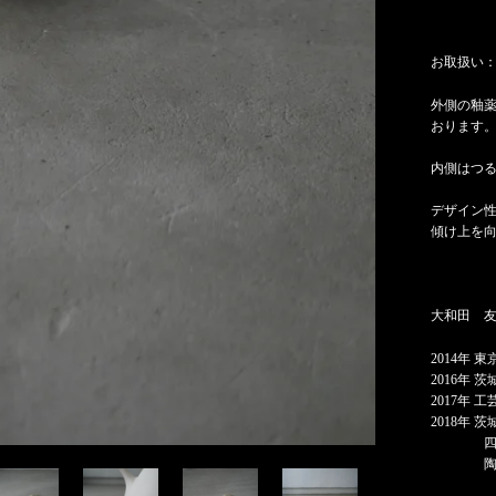
お取扱い
外側の釉
おります
内側はつる
デザイン
傾け上を
大和田 
2014年
2016年
2017年
2018年
四日市 
陶ism