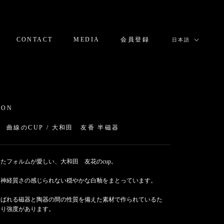
言
CONTACT
MEDIA
会員登録
日本語
語
CONTACT
MEDIA
会員登録
ION
 曲線のCUP / 大和田 友香 半磁器
たフォルムが愛しい、大和田 友花のcup。
ら神経質さの感じられない穏やかな白釉をまとっています。
呼ばれる磁器と陶器の間の性質を備えた素材で作られているた
より強度があります。