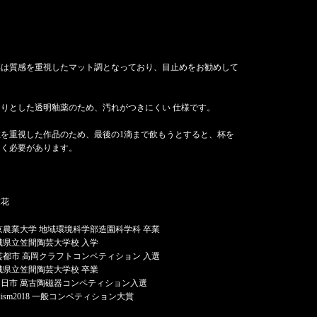
：
薬は質感を重視したマット調となっており、目止めをお勧めして
。
りとした透明釉薬のため、汚れがつきにくい 仕様です。
性を重視した作品のため、最後の1滴まで飲もうとすると、杯を
向く必要があります。
友花
 東京農業大学 地域環境科学部造園科学科 卒業
 茨城県立笠間陶芸大学校 入学
 工芸都市 高岡クラフトコンペティション 入選
 茨城県立笠間陶芸大学校 卒業
萬古陶磁器コンペティション入選
2018 一般コンペティション大賞