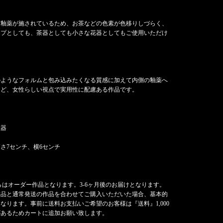
、釉薬が施されているため、お茶などの色素が色移りしづらく、
ップとしても、茶器としても小さな花器としてもご使用いただけ
のようなフォルムと包み込みたくなる質感に加えて内側の釉薬へ
など、女性らしい視点で実用性に配慮ある作品です。
磁器
さ7センチ、横6センチ
はオーダー作品となります。3-6ヶ月後のお届けとなります。
作品と通常発送の作品を合わせてご購入いただいた場合、基本的
なります。事前に送料お支払いご希望のお客様は『送料』1,000
があるためカートに追加お願い致します。