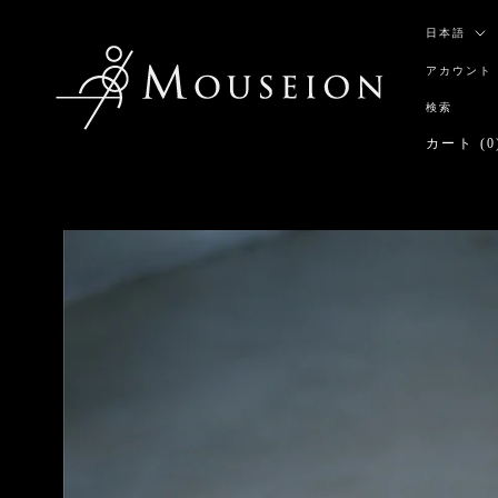
ス
言
キ
日本語
語
ッ
アカウント
プ
し
検索
て
カート (
0
コ
ン
テ
ン
ツ
に
移
動
す
る