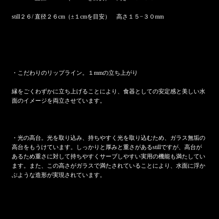
still２６/ 直径２６cm（±１cmを目安） 高さ１５−３０mm
・こだわりのリップライン。１mmの立ち上がり
縁をごくわずかに立ち上げることにより、食器としての安定感と美しい水
面のイメージを両立させています。
・光の高台。光を取り込み、持ちやすく
光を取り込むため、ガラス無垢の
高台をもうけています。しっかりと厚みと重さがあるstillですが、高台が
あるため重さに対して持ちやすくサーブしやすい実用の機能も満たしてい
ます。また、この高さがガラスで満たされていることにより、水面に浮か
ぶような造形が実現されています。