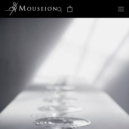
ス
キ
ッ
プ
し
て
コ
ン
テ
ン
ツ
に
移
動
す
る