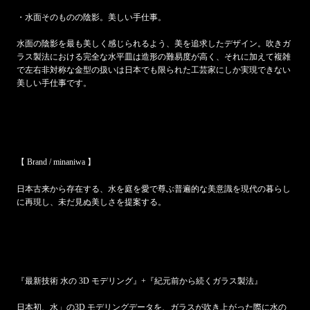
・水面そのものの陰影。美しい手仕事。
水面の陰影を最も美しく感じられるよう、美を追求したデザイン。吹きガ
ラス製法における完全な水平皿は造形の難易度が高く、それに加えて複雑
で左右非対称な金型の扱いは日本でも限られた工芸家にしか実現できない
美しい手仕事です。
【 Brand / minaniwa 】
日本古来から存在する、水を庭を愛で尊ぶ普遍的な美意識を現代の暮らし
に再現し、未だ見ぬ美しさを提案する。
『最新技術 水の 3D モデリング』+『紀元前から続くガラス製法』
日本初、水」の3D モデリングデータを、ガラスが吹き上がった際に水の