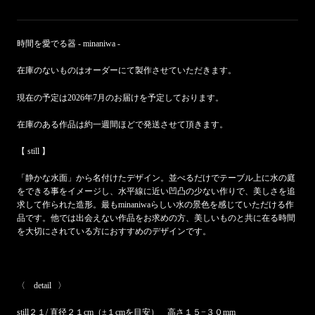
時間を愛でる器 - minaniwa -
在庫のないものはオーダーにて製作させていただきます。
現在の予定は2026年7月のお届けを予定しております。
在庫のある作品は約一週間ほどで発送させて頂きます。
【
still 】
「静かな水面」から名付けたデザイン。並べるだけでテーブル上に水の庭
をできる事をイメージし、水平線に近い凹凸の少ない作りで、
美しさを追
求して作られた造形
。最もminaniwaらしい水の景色を感じていただける作
品です。他では出会えない作品をお求めの方、美しいものと共に在る時間
を大切にされている方におすすめのデザインです。
〈 detail 〉
still２１/ 直径２１cm（±１cmを目安） 高さ１５−３０mm