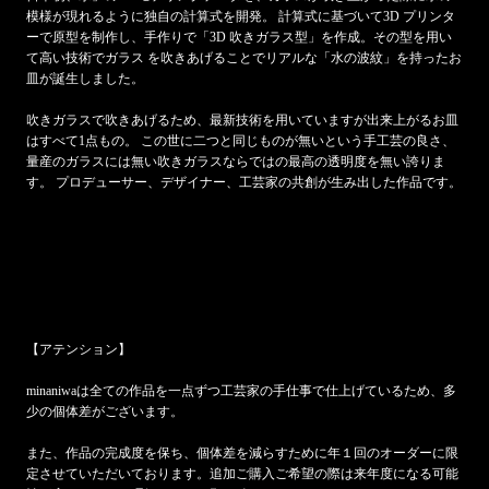
模様が現れるように独自の計算式を開発。 計算式に基づいて3D プリンタ
ーで原型を制作し、手作りで「3D 吹きガラス型」を作成。その型を用い
て高い技術でガラス を吹きあげることでリアルな「水の波紋」を持ったお
皿が誕生しました。
吹きガラスで吹きあげるため、最新技術を用いていますが出来上がるお皿
はすべて1点もの。 この世に二つと同じものが無いという手工芸の良さ、
量産のガラスには無い吹きガラスならではの最高の透明度を無い誇りま
す。 プロデューサー、デザイナー、工芸家の共創が生み出した作品です。
【アテンション】
minaniwaは全ての作品を一点
ずつ
工芸家の手仕事で仕上げているため、多
少の個体差がございます。
また、作品の完成度を保ち、個体差を減らすために年１回のオーダーに限
定させていただいております。追加ご購入ご希望の際は来年度になる可能