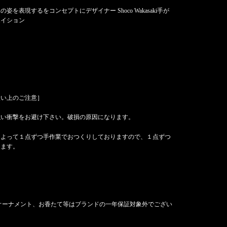
姿を表現するをコンセプトにデザイナー Shoco Wakasaki手が
エイション
扱い上のご注意］
強い衝撃をお避け下さい。破損の原因になります。
によって１点ずつ手作業でおつくりしておりますので、１点ずつ
ります。
オーナメント、お香たて等はブランドの一年保証対象外でござい