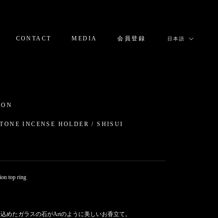
言
CONTACT
MEDIA
会員登録
日本語
語
CONTACT
MEDIA
会員登録
ION
TONE INCENSE HOLDER / SHISUI
0
ion top ring
込めたガラスの石がArtのように美しいお香立て。