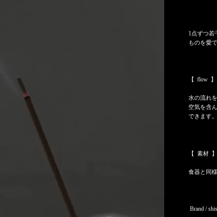
1点ずつ
ものを愛
【 flow 】
水の流れ
空気を含
できます
【 素材 
食器と同
Brand / shi