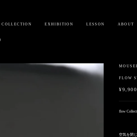
COLLECTION
EXHIBITION
LESSON
ABOUT
)
MOUSE
FLOW S
¥9,90
flow Collect
空気を閉じ