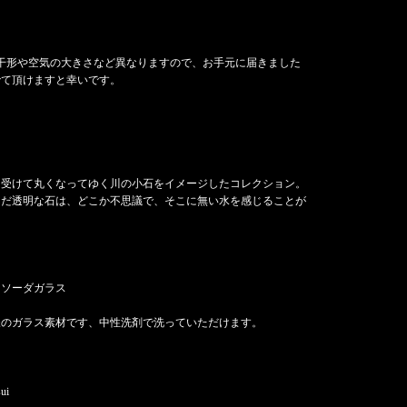
若干形や空気の大きさなど異なりますので、お手元に届きました
でて頂けますと幸いです。
を受けて丸くなってゆく川の小石をイメージしたコレクション。
んだ透明な石は、どこか不思議で、そこに無い水を感じることが
。
】ソーダガラス
様のガラス素材です、中性洗剤で洗っていただけます。
sui