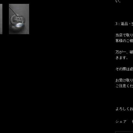
い。
3：返品・
当店で取
客様のご
万が一、
きます。
その際は必
お受け取
ご注意く
よろしく
シェア