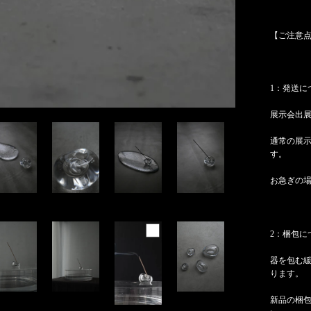
【ご注意
1：発送に
展示会出
通常の展示
す。
お急ぎの
2：梱包に
器を包む
ります。
新品の梱