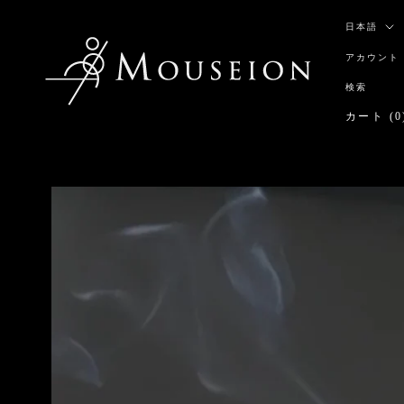
ス
言
キ
日本語
語
ッ
アカウント
プ
し
検索
て
カート (
0
コ
ン
テ
ン
ツ
に
移
動
す
る