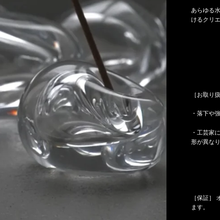
あらゆる水の
けるクリ
［お取り
・落下や
・工芸家
形が異な
［保証］ 
ます。