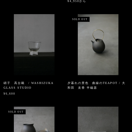
¥4,950から
SOLD OUT
硝子 高台碗 / WASHIZUKA
夕暮れの景色 曲線のTEAPOT / 大
GLASS STUDIO
和田 友香 半磁器
¥6,600
SOLD OUT