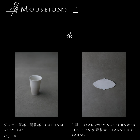
ス
キ
ッ
プ
し
茶
て
コ
ン
テ
ン
ツ
に
移
動
す
る
グレー 茶杯 聞香杯 CUP TALL
白磁 OVAL 2WAY SCRACH&WEB
GRAY XXS
PLATE SS 矢萩誉大 / TAKAHIRO
YAHAGI
¥5,500