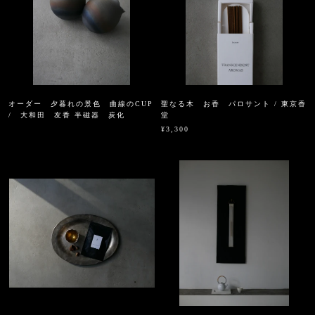
オーダー 夕暮れの景色 曲線のCUP
聖なる木 お香 パロサント / 東京香
/ 大和田 友香 半磁器 炭化
堂
¥3,300