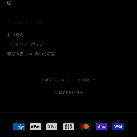
フッターメニュー
利用規約
プライバシーポリシー
特定商取引法に基づく表記
国/
言
日本 (JPY ¥)
日本語
地
語
域
© MOUSEION