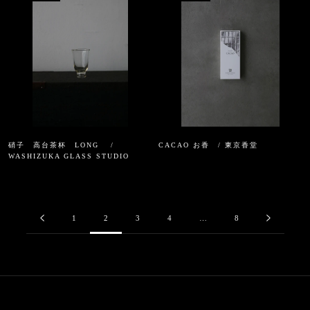
硝子 高台茶杯 LONG /
CACAO お香 / 東京香堂
WASHIZUKA GLASS STUDIO
1
2
3
4
…
8