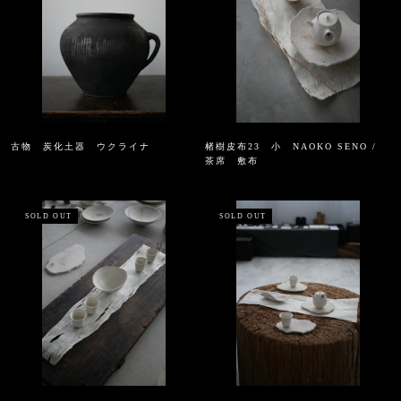
古物 炭化土器 ウクライナ
楮樹皮布23 小 NAOKO SENO /
茶席 敷布
SOLD OUT
SOLD OUT