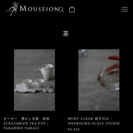
ス
キ
ッ
プ
し
茶
て
コ
ン
テ
ン
ツ
に
移
動
す
る
オーダー 透かし宝瓶 茶壺
MURU CLEAR 硝子片口 /
SCRACH&WB TEA POT /
WASHIZUKA GLASS STUDIO
TAKAHIRO YAHAGI
¥4,950