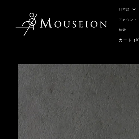
ス
言
キ
日本語
語
ッ
アカウント
プ
し
検索
て
カート (
0
コ
ン
テ
ン
ツ
に
移
動
す
る