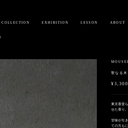
COLLECTION
EXHIBITION
LESSON
ABOUT
)
MOUSE
聖なる木
¥3,30
東京香堂
せた香り
甘味が引
ての方も