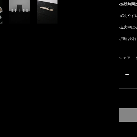
-燃焼時間
-燃えやす
-点火中は
-用途以外
シェア