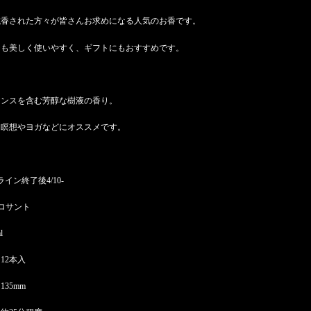
試香された方々が皆さんお求めになる人気のお香です。
ジも美しく使いやすく、ギフトにもおすすめです。
アンスを含む芳醇な樹液の香り。
、瞑想やヨガなどにオススメです。
ライン終了後4/10-
 パロサント
al
12本入
35mm