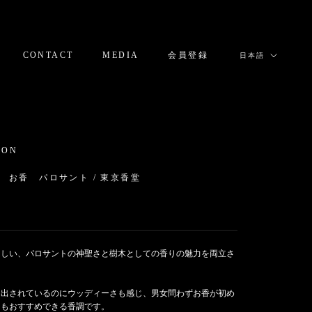
言
CONTACT
MEDIA
会員登録
日本語
語
CONTACT
MEDIA
会員登録
ION
 お香 パロサント / 東京香堂
0
らしい、パロサントの神聖さと樹木としての香りの魅力を両立さ
。
き出されているのにウッディーさも感じ、男女問わずお香が初め
にもおすすめできる香調です。