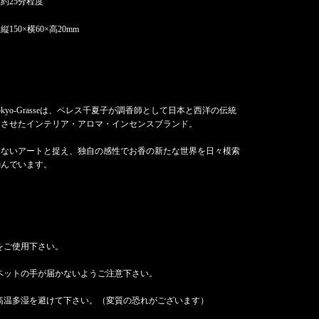
約25分程度
150×横60×高20mm
okyo-Grasseは、ペレス千夏子が調香師として日本と西洋の伝統
合させたインテリア・アロマ・インセンスブランド。
えないアートと捉え、独自の感性でお香の新たな世界を日々模索
励んでいます。
をご使用下さい。
ペットの手が届かないようご注意下さい。
高温多湿を避けて下さい。（変質の恐れがございます）