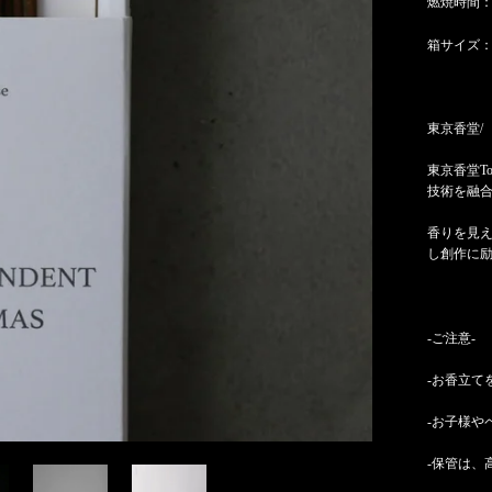
燃焼時間：
箱サイズ：縦
東京香堂/
東京香堂T
技術を融
香りを見
し創作に
-ご注意-
-お香立て
-お子様や
-保管は、