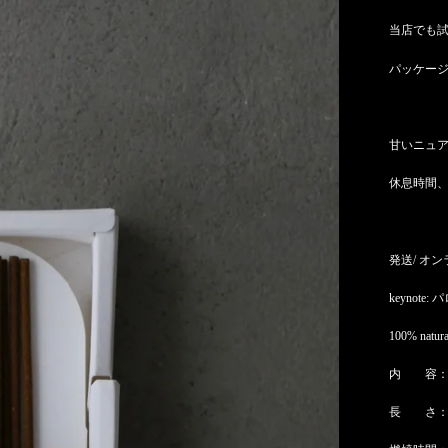
当店でも
パッケー
甘いニュ
休息時間
発送/ オン
keynote:
100% natur
内 容：
長 さ：1