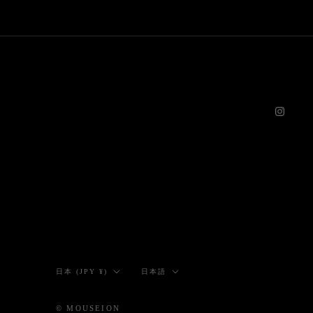
国/
言
日本 (JPY ¥)
日本語
地
語
域
© MOUSEION