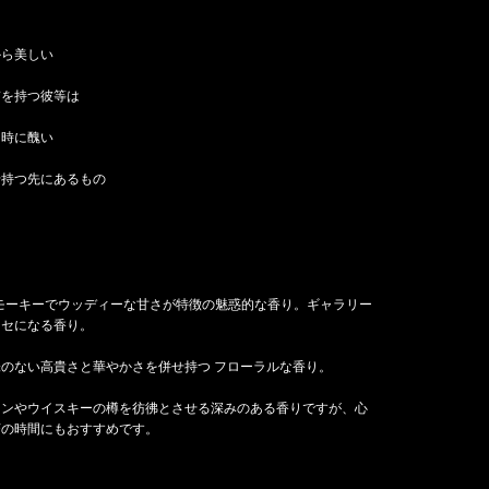
から美しい
質を持つ彼等は
く時に醜い
せ持つ先にあるもの
 スモーキーでウッディーな甘さが特徴の魅惑的な香り。ギャラリー
クセになる香り。
嫌味のない
高貴さと華やかさを併せ持つ
フローラルな香り。
インやウイスキーの樽を彷彿とさせる深みのある香りですが、心
茶の時間にもおすすめです。