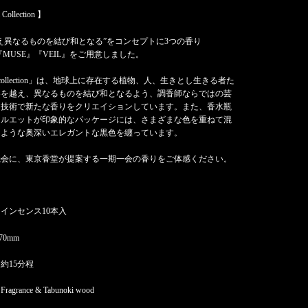
 Collection 】
え異なるものを結び和となる
”
をコンセプトに
3
つの香り
『
MUSE
』『VEIL』をご用意しました。
ui collection」は、地球上に存在する植物、人、生きとし生きる者た
界を越え、異なるものを結び和となるよう、調香師ならではの芸
と技術で新たな香りをクリエイションしています。また、香水瓶
シルエットが印象的なパッケージには、さまざまな色を重ねて混
たような奥深いエレガントな黒色を纏っています。
機会に、東京香堂が提案する一期一会の香りをご体感ください。
インセンス
10
本入
70mm
：約
15
分程
：
Fragrance & Tabunoki wood