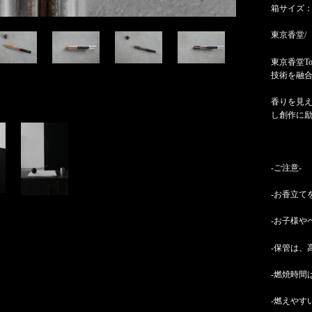
箱サイズ：W7
東京香堂/
東京香堂T
技術を融
香りを見
し創作に
-ご注意-
-お香立て
-お子様や
-保管は、
-燃焼時間
-燃えやす