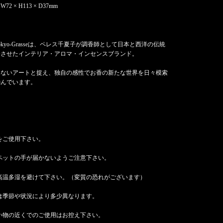
2 × H113 × D37mm
okyo-Grasseは、ペレス千夏子が調香師として日本と西洋の伝統
合させたインテリア・アロマ・インセンスブランド。
えないアートと捉え、独自の感性でお香の新たな世界を日々模索
励んでいます。
をご使用下さい。
ペットの手が届かないようご注意下さい。
高温多湿を避けて下さい。（変質の恐れがございます）
は季節や状況により多少異なります。
い物の近くでのご使用はお控え下さい。