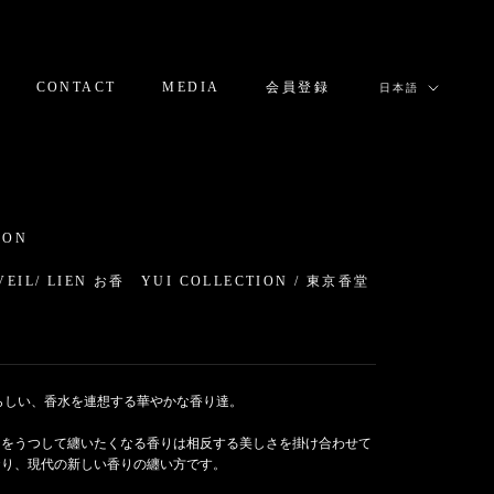
言
CONTACT
MEDIA
会員登録
日本語
語
CONTACT
MEDIA
会員登録
ION
VEIL/ LIEN お香 YUI COLLECTION / 東京香堂
0
らしい、香水を連想する華やかな香り達。
りをうつして纏いたくなる香りは相反する美しさを掛け合わせて
おり、現代の新しい香りの纏い方です。