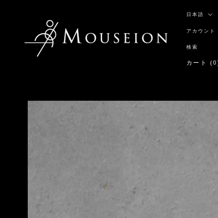
ス
言
キ
日本語
語
ッ
アカウント
プ
し
検索
て
カート (
0
コ
ン
テ
ン
ツ
に
移
動
す
る