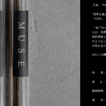
【 結
Yui
“
境界を越
『LIEN』
「‘結’ Y
ちが、境
術的感覚
のような
ぜ合わせ
ぜひこの
内
容：
長
さ：
燃焼時間
成 分