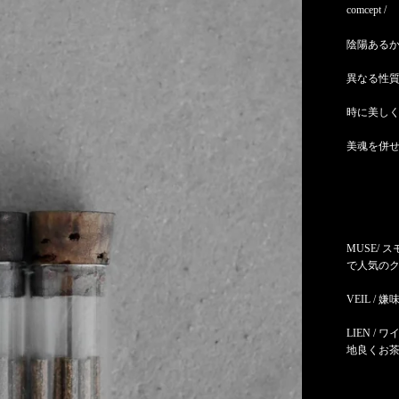
comcept /
陰陽ある
異なる性
時に美し
美魂を併
MUSE/
で人気の
VEIL / 
LIEN /
ワ
地良くお