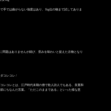
で手では曲がらない強度はあり、1kg位の物まで試してありま
使用に問題はありませんが錆び、歪みを味わいと捉えた古物となり
ダコレコレ /
ダコレコレとは、
江戸時代末期の僧で歌人詩人でもある、良寛和
一節にちなんだ言葉。
「ただこのままである」といった様な意