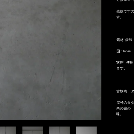
鉄線ですの
す。
素材: 鉄線
国 : Japan
状態 : 
ます。
古物商 タ
屋号のタ
尚の書の
味。