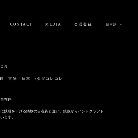
言
CONTACT
MEDIA
会員登録
日本語
語
CONTACT
MEDIA
会員登録
ION
鉄 古物 日本 /タダコレコレ
い自在鉤
どに鉄瓶を下げる鋳物の自在鉤と違い、鉄線からハンドクラフト
ています。