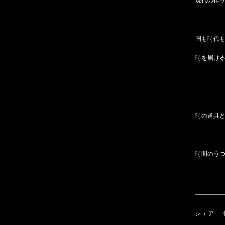
現代の作
国も時代
時を届け
時の道具
時間のう
_________
シェア