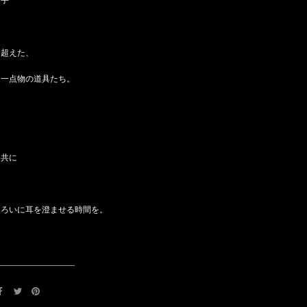
り手
も超えた、
る一点物の道具たち。
と共に
つろいに耳を澄ませる時間を。
___________________