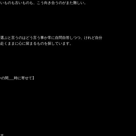
しいものも古いものも、
こう向き合うのがまた難しい。
で選ぶと言うのは
どう言う事か
常に自問自答しつつ、
けれど自分
の赴くままに
心に留まるものを探しています。
いの間___時に寄せて】