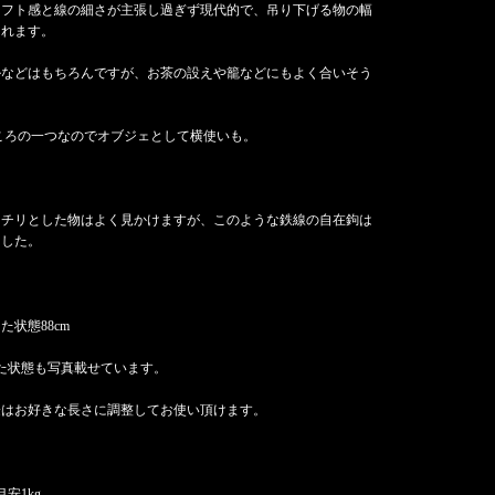
ラフト感と線の細さが主張し過ぎず現代的で、吊り下げる物の幅
くれます。
ルなどはもちろんですが、お茶の設えや籠などにもよく合いそう
ころの一つなのでオブジェとして横使いも。
ッチリとした物はよく見かけますが、このような鉄線の自在鉤は
ました。
ばした状態88cm
た状態も写真載せています。
際はお好きな長さに調整してお使い頂けます。
目安1kg