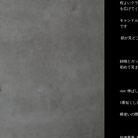
程よいク
を広げて
キャンド
です
鎖が見ど
鋳物とガ
初めて見
size: 伸
1番短くし
横使いの
対価重量: 