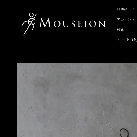
ス
言
キ
日本語
語
ッ
アカウント
プ
し
検索
て
カート (
0
コ
ン
テ
ン
ツ
に
移
動
す
る