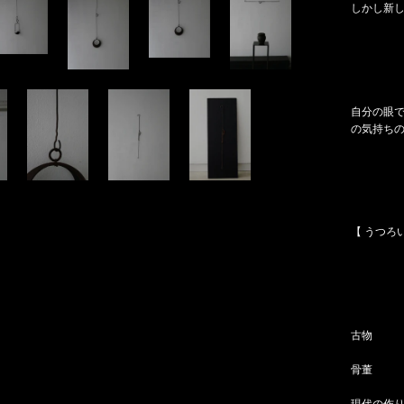
しかし
新
自分の眼
の気持ち
【 うつろ
古物
骨董