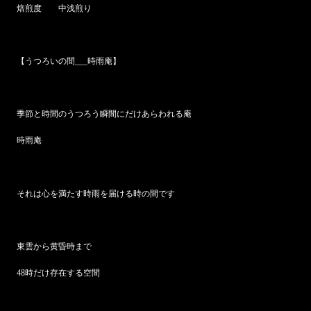
焙煎度 中浅煎り
【うつろいの間___時雨庵】
季節と時間のうつろう瞬間にだけあらわれる庵
時雨庵
それは心を満たす時雨を届ける時の間です
東雲から黄昏時まで
48時だけ存在する空間