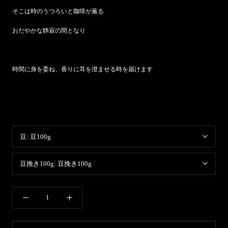
そこは時のうつろいと咖啡が薫る
おだやかな静寂の間となり
時間に身を委ね、香りに耳を澄ませる時を届けます
豆:
豆100g
豆挽き100g:
豆挽き100g