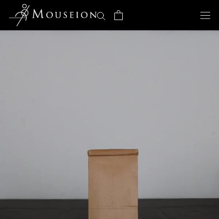
ス
キ
ッ
プ
し
て
コ
ン
テ
ン
ツ
に
移
動
す
る