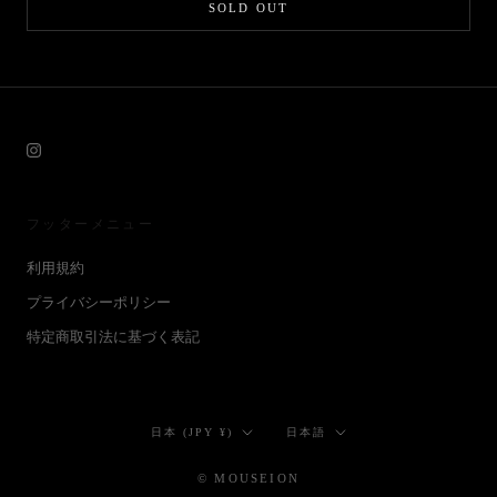
SOLD OUT
フッターメニュー
利用規約
プライバシーポリシー
特定商取引法に基づく表記
国/
言
日本 (JPY ¥)
日本語
地
語
域
© MOUSEION