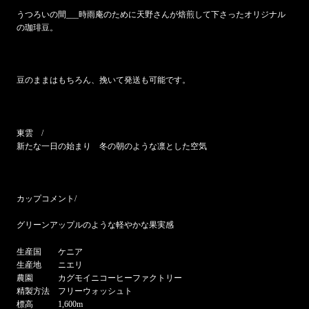
うつろいの間___時雨庵のために天野さんが焙煎して下さったオリジナル
の珈琲豆。
豆のままはもちろん、挽いて発送も可能です。
東雲 /
新たな一日の始まり 冬の朝のような凛とした空気
カップコメント/
グリーンアップルのような軽やかな果実感
生産国 ケニア
生産地 ニエリ
農園 カグモイニコーヒーファクトリー
精製方法 フリーウォッシュト
標高 1,600m