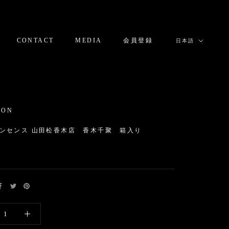
言
CONTACT
MEDIA
会員登録
日本語
語
CONTACT
MEDIA
会員登録
ION
ンセンス 山田松香木店 香木千聚 箱入り
0