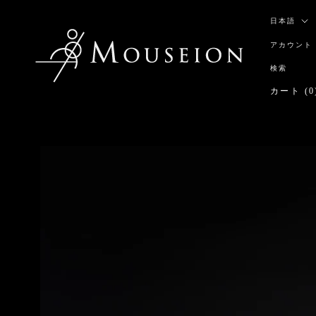
ス
言
キ
日本語
語
ッ
アカウント
プ
し
検索
て
カート (
0
コ
ン
テ
ン
ツ
に
移
動
す
る