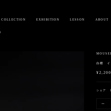
COLLECTION
EXHIBITION
LESSON
ABOUT
)
MOUSE
白檀 イ
¥2,20
シェア