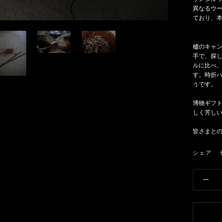
異なるウー
ており、
櫨のキャ
手で、探し
ルに比べ
す。時折
うです。
博物ギフ
しく芳し
皆さまと
シェア