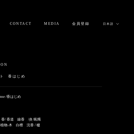
言
CONTACT
MEDIA
会員登録
日本語
語
CONTACT
MEDIA
会員登録
ION
ト 香はじめ
ncense /香はじめ
香/ 香道 線香 /炎 蝋燭
植物-木 白檀 沈香 / 櫨