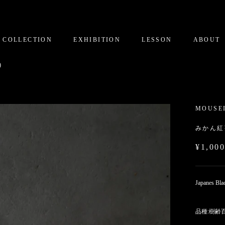
COLLECTION
EXHIBITION
LESSON
ABOUT
)
MOUSE
みかん紅茶
¥1,00
Japanes Bla
品種:樹齢