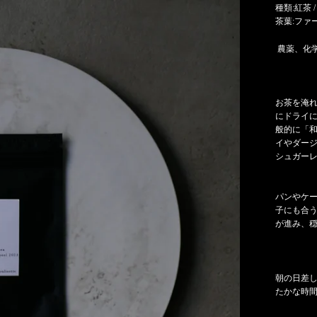
種類:紅茶 /
茶葉:ファ
農薬、化
お茶を淹
にドライ
般的に「
イやダー
シュガー
パンやケ
子にも合
が進み、
朝の日差
たかな時間