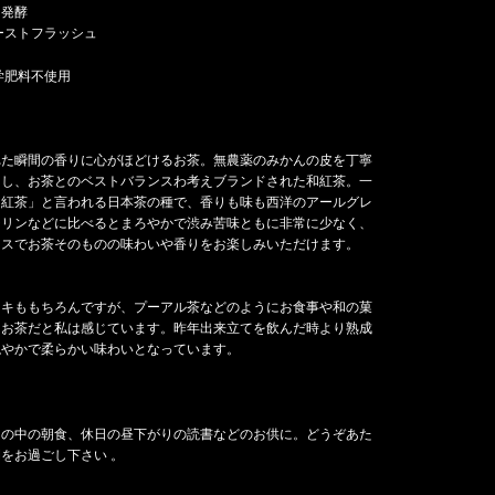
 発酵
ーストフラッシュ
学肥料不使用
れた瞬間の香りに心がほどけるお茶。無農薬のみかんの皮を丁寧
にし、お茶とのベストバランスわ考えブランドされた和紅茶。一
和紅茶」と言われる日本茶の種で、香りも味も西洋のアールグレ
ジリンなどに比べるとまろやかで渋み苦味ともに非常に少なく、
レスでお茶そのものの味わいや香りをお楽しみいただけます。
ーキももちろんですが、プーアル茶などのようにお食事や和の菓
うお茶だと私は感じています。昨年出来立てを飲んだ時より熟成
穏やかで柔らかい味わいとなっています。
しの中の朝食、休日の昼下がりの読書などのお供に。どうぞあた
をお過ごし下さい 。