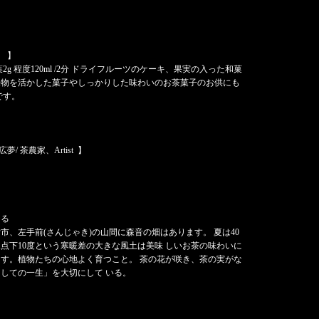
 】
 茶葉2g 程度120ml /2分 ドライフルーツのケーキ、果実の入った和菓
果物を活かした菓子やしっかりした味わいのお茶菓子のお供にも
です。
夢/ 茶農家、Artist 】
き
きる
市、左手前(さんじゃき)の山間に森音の畑はあります。 夏は40
点下10度という寒暖差の大きな風土は美味 しいお茶の味わいに
す。植物たちの心地よく育つこと。 茶の花が咲き、茶の実がな
しての一生」を大切にして いる。