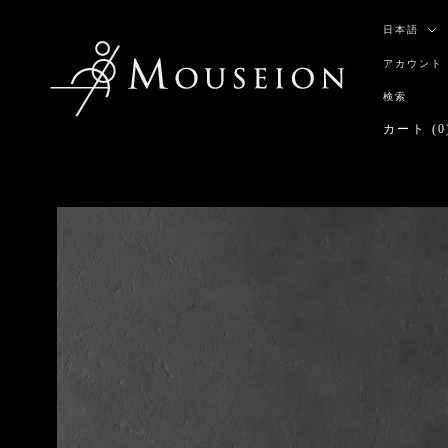
ス
言
キ
日本語
語
ッ
アカウント
プ
し
検索
て
カート (
0
コ
ン
テ
ン
ツ
に
移
動
す
る