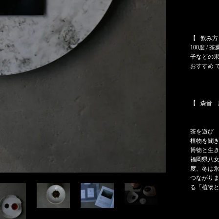
【 飲み方
100度 /
子などの
おすすめ 
【 森音 広
茶を遊び
植物を聞
博物と生
福岡県八女
度、冬は氷
つながりま
る「植物と