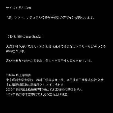
サイズ：長さ19cm
*黒、グレー、ナチュラルで持ち手部分のデザインが異なります。
【 鈴木 潤吾 /Jungo Suzuki 】
天然木材を用いて思わず木かと疑う繊細で優美なカトラリーなどをつくる
稀有な作り手。
高い技術力と静かな探究心で美しさと実用性を両立させている。
1987年 埼玉県出身
東京理科大学大学院 機械工学専攻修了後、本田技研工業株式会社 入社
主に環境対応車の新機種立ち上げに携わる
2015年 長野県上松技術専門校にて木工技術の基礎を学ぶ
2019年 長野県木曽市にて工房を立ち上げ独立