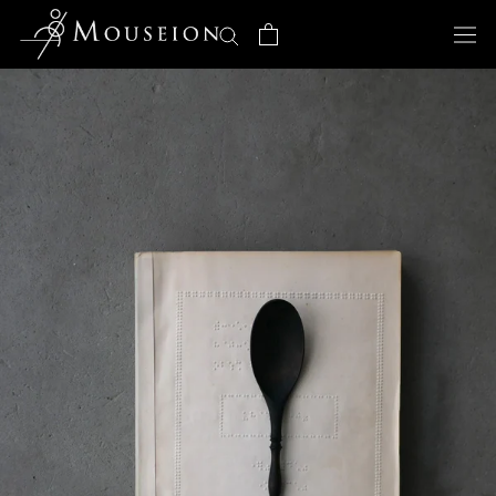
ス
キ
ッ
プ
し
て
コ
ン
テ
ン
ツ
に
移
動
す
る