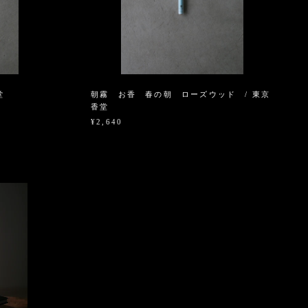
堂
朝霧 お香 春の朝 ローズウッド / 東京
香堂
¥2,640