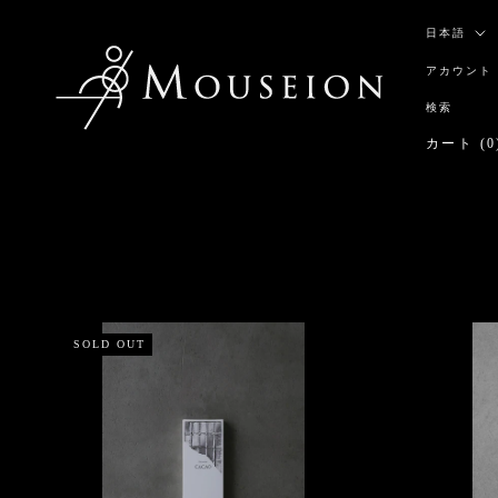
ス
言
キ
日本語
語
ッ
アカウント
プ
し
検索
て
カート (
0
コ
ン
テ
ン
ツ
に
移
動
す
SOLD OUT
る