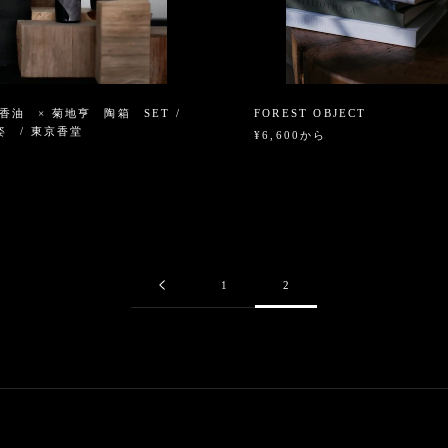
 香油 × 菊地亨 陶箱 SET /
FOREST OBJECT
 / 東京香堂
¥6,600から
1
2