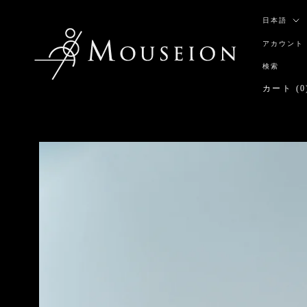
ス
言
キ
日本語
語
ッ
アカウント
プ
し
検索
て
カート (
0
コ
ン
テ
ン
ツ
に
移
動
す
る