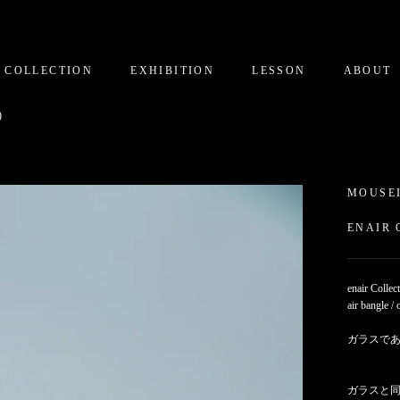
COLLECTION
EXHIBITION
LESSON
ABOUT
)
MOUSE
ENAIR 
enair Collec
air bangle / 
ガラスで
ガラスと