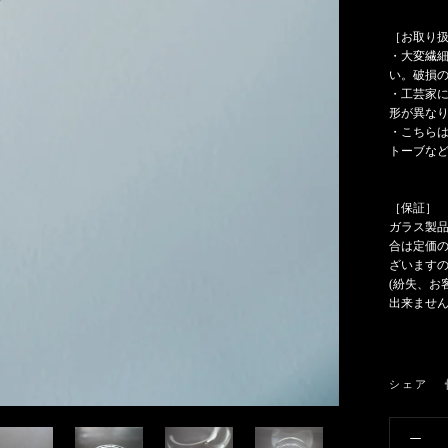
［お取り
・大変繊
い。破損
・工芸家
形が異な
・こちら
トーブな
［保証］
ガラス製
合は定価
ざいます
(紛失、お
出来ません
シェア