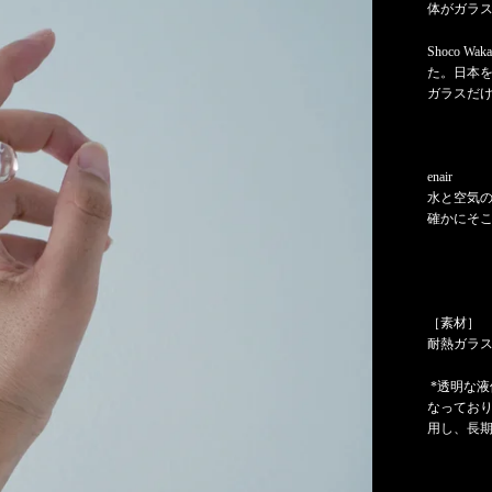
体がガラ
Shoco 
た。日本
ガラスだ
enair
水と空気
確かにそ
［素材］
耐熱ガラ
*透明な
なってお
用し、長