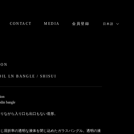
言
CONTACT
MEDIA
会員登録
日本語
語
CONTACT
MEDIA
会員登録
ION
OIL LN BANGLE / SHISUI
tion
oilin bangle
ありながら入り口も出口もない造形。
同じ屈折率の透明な液体を閉じ込めたガラスバングル。透明の液