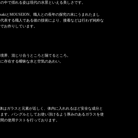
スの中で揺れる姿は現代の水景といえる美しさです。
WakasakiとMOUSEION、職人との長年の探究の末にうまれたまし
を代表する職人である彼の技術により、接着などは行わず純粋な
けでお作りしています。
の境界、混じり合うところと隔てるところ。
こに存在する曖昧な水と空気のあわい。
ス
液体はガラスと元素が近しく、体内に入れれるほど安全な成分と
ります。バングルとしてお使い頂けるよう厚みのあるガラスを使
期間の使用テストを行っております。