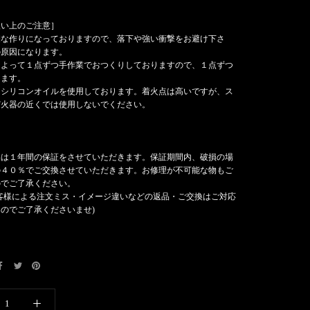
扱い上のご注意］
細な作りになっておりますので、落下や強い衝撃をお避け下さ
の原因になります。
によって１点ずつ手作業でおつくりしておりますので、１点ずつ
ります。
はシリコンオイルを使用しております。着火点は高いですが、ス
ど火器の近くでは使用しないでください。
品は１年間の保証をさせていただきます。保証期間内、破損の場
の４０％でご交換させていただきます。お修理が不可能な物もご
のでご了承ください。
客様による注文ミス・イメージ違いなどの返品・ご交換はご対応
のでご了承くださいませ)