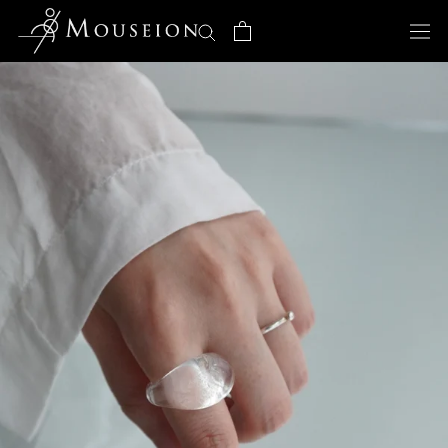
ス
キ
ッ
プ
し
て
コ
ン
テ
ン
ツ
に
移
動
す
る