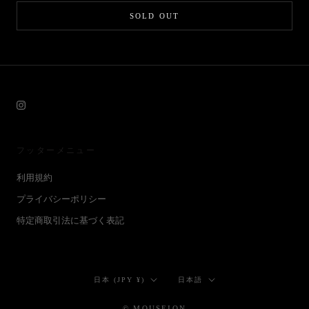
SOLD OUT
フッターメニュー
利用規約
プライバシーポリシー
特定商取引法に基づく表記
国/
言
日本 (JPY ¥)
日本語
地
語
域
© MOUSEION