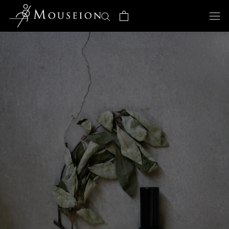
ス
キ
ッ
プ
し
て
コ
ン
テ
ン
ツ
に
移
動
す
る