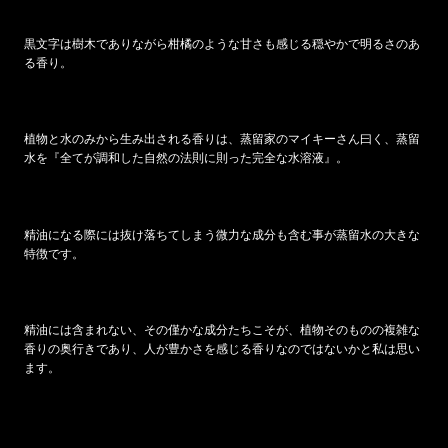
黒文字は樹木でありながら柑橘のような甘さも感じる穏やかで明るさのあ
る香り。
植物と水のみから生み出される香りは、蒸留家のマイキー
さん曰く、蒸留
水を『全てが調和した自然の法則に則った完全な水溶液』。
精油になる際には抜け落ちてしまう微力な成分も含む事が蒸留水の大きな
特徴です。
精油には含まれない、その僅かな成分たちこそが、植物そのものの複雑な
香りの奥行きであり、人が豊かさを感じる香りなのではないかと私は思い
ます。