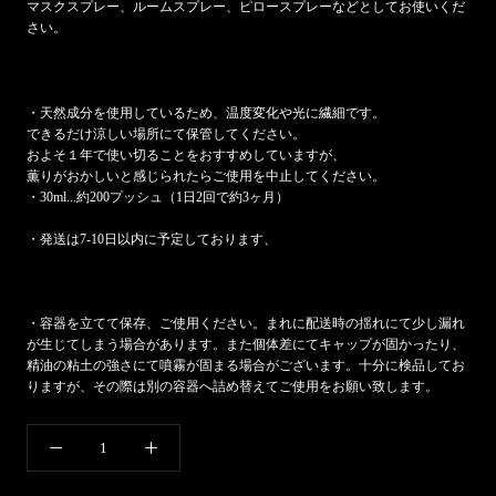
マスクスプレー、ルームスプレー、ピロースプレーなどとしてお使いくだ
さい。
・天然成分を使用しているため、温度変化や光に繊細です。
できるだけ涼しい場所にて保管してください。
およそ１年で使い切ることをおすすめしていますが、
薫りがおかしいと感じられたらご使用を中止してください。
・30ml...約200プッシュ（1日2回で約3ヶ月）
・発送は7-10日以内に予定しております、
・容器を立てて保存、ご使用ください。まれに配送時の揺れにて少し漏れ
が生じてしまう場合があります。また個体差にてキャップが固かったり、
精油の粘土の強さにて噴霧が固まる場合がございます。十分に検品してお
りますが、その際は別の容器へ詰め替えてご使用をお願い致します。