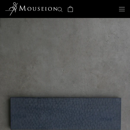
ス
キ
ッ
プ
し
て
コ
ン
テ
ン
ツ
に
移
動
す
る