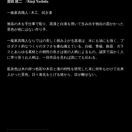
吉田 欣二 / Kinji Yoshida
一級家具職人 / 木工、拭き漆
無垢の木を手仕事で彫り、黒漆と白漆を用いて生み出す独自の霞がかった
景色が他にはない作り手。
一級家具職人ならではの美しく積み上がる器達は、水にも油にも強く、プ
ロダクト的なつくりのタフさを兼ね備えている。白磁、青磁、銀器、ガラ
スとあらゆる素材との相性の良さは彼の人柄によるもの。
誠実で温かく人
に寄り添うお人柄は、
一目作品を見れば誰にでも伝わる。
藍灰色は木の持つ色彩や木目と漆の特性を研究した末に何年もかけて出来
上がった景色。日々進化をとげる彼から、目が離せない。