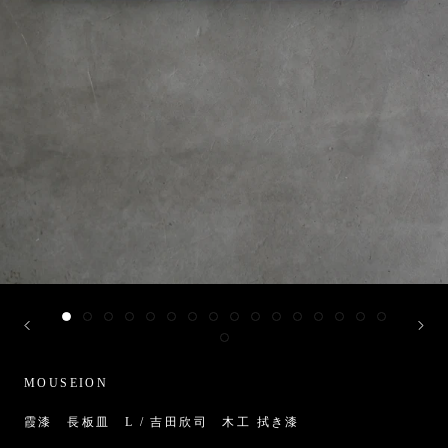
MOUSEION
霞漆 長板皿 L / 吉田欣司 木工 拭き漆