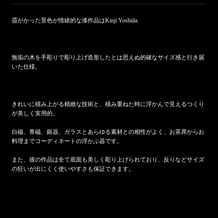
霞がかった景色が情緒的な漆作品はKinji Yoshida.
無垢の木を手彫りで彫り上げ造形したとは思えぬ的確なサイズ感と行き届
いた仕様。
きれいに積み上がる精緻な技術と、積み重ねた時に浮かんで見えるつくり
が美しく実用的。
白磁、青磁、銀器、ガラスとあらゆる素材との相性がよく、お茶席からお
料理までコーディネートの浮かぶ器です。
また、彼の作品は全て底面も美しく彫り上げられており、反りなどサイズ
の狂いが出にくく使いやすさも保証できます。