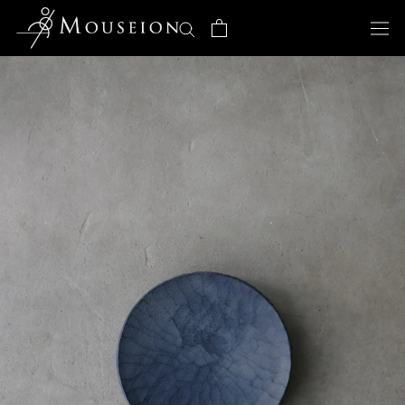
ス
キ
ッ
プ
し
て
コ
ン
テ
ン
ツ
に
移
動
す
る