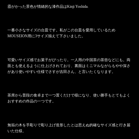
霞がかった景色が情緒的な漆作品はKinji Yoshida.
一番小さなサイズの台皿です。私がこの台皿を愛用しているため
MOUSEION用に3サイズ揃えて下さいました。
可愛いサイズ感でお菓子がぴったり。一人用の中国茶の茶壺などにも。両
面とも使えるように仕上げされており、裏面はミニマルながらもやや深さ
があり使いやすい仕様でさすが吉田さん、と言いたくなります。
茶席から普段の食卓まで一つ置くだけで様になり、使い勝手もとてもよく
おすすめの作品の一つです。
無垢の木を手彫りで彫り上げ造形したとは思えぬ的確なサイズ感と行き届
いた仕様。