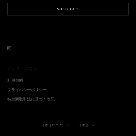
SOLD OUT
フッターメニュー
利用規約
プライバシーポリシー
特定商取引法に基づく表記
国/
言
日本 (JPY ¥)
日本語
地
語