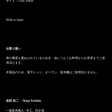
サイズ：15cm H4cm
Made in Japan
お取り扱い
漆が幾度も重ねられているため水、油につよくお料理からお茶席までご使
用頂けます。
木製品のため、電子レンジ、オーブン、食洗機はご使用頂けません。
吉田 欣二 / Kinji Yoshida
一級家具職人 / 木工、拭き漆