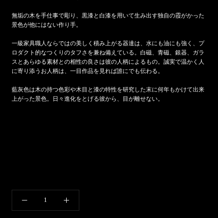
無垢の木を手仕事で彫り、黒漆と白漆を用いて生み出す独自の霞がかった
景色が他にはない作り手。
一級家具職人ならではの美しく積み上がる器達は、水にも油にも強く、プ
ロダクト的なつくりのタフさを兼ね備えている。白磁、青磁、銀器、ガラ
スとあらゆる素材との相性の良さは彼の人柄によるもの。
誠実で温かく人
に寄り添うお人柄は、
一目作品を見れば誰にでも伝わる。
藍灰色は木の持つ色彩や木目と漆の特性を研究した末に何年もかけて出来
上がった景色。日々進化をとげる彼から、目が離せない。