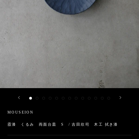
MOUSEION
霞漆 くるみ 両面台皿 S / 吉田欣司 木工 拭き漆