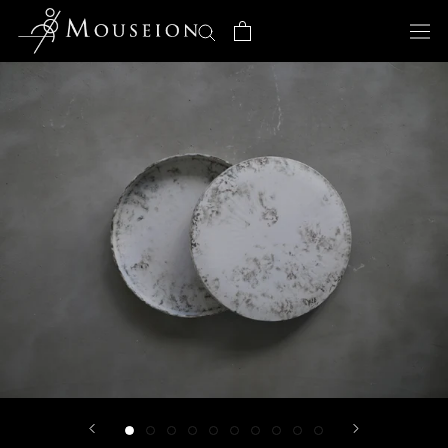
ス
キ
ッ
プ
し
て
コ
ン
テ
ン
ツ
に
移
動
す
る