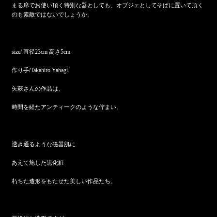
まる席でお使い頂く特別な器としても、オブジェとしてそばに置いて頂く
のも素敵ではないでしょうか。
size/ 直径23cm 高さ5cm
作り手/Takahiro Yahagi
矢萩さんの作品は、
時間を経たアンティークのような佇まい。
透き通るような磁器肌に
あえて施した黒化粧
朽ちた造形をもたせた美しい作品たち。