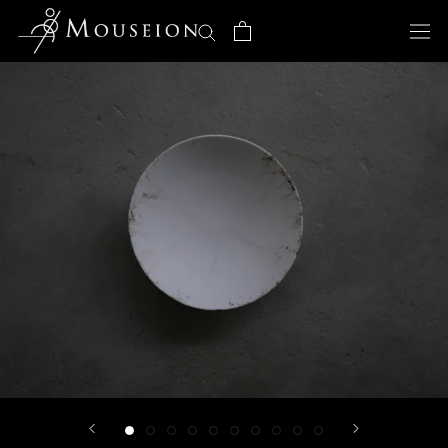
ス
キ
ッ
プ
し
て
コ
ン
テ
ン
ツ
に
移
動
す
る