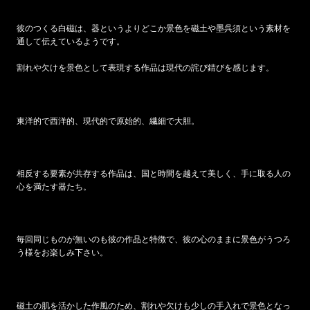
彼のつくる白磁は、器というよりどこか景色を磁土や墨呉須という素材を
通して伝えているようです。
割れや欠けを景色として表現する作品は現代の詫び錆びを感じます。
東洋的で西洋的、現代的で原始的、繊細で大胆。
相反する要素が共存する作品は、国と時間を越えて美しく、手に取る人の
心を満たす器たち。
毎回同じものが無いのも彼の作品と特徴で、彼の心のままに景色がうつろ
う様をお楽しみ下さい。
磁土の肌を活かした作風のため、割れや欠けも少しの手入れで景色となっ