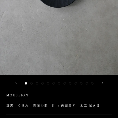
MOUSEION
漆黒 くるみ 両面台皿 S / 吉田欣司 木工 拭き漆