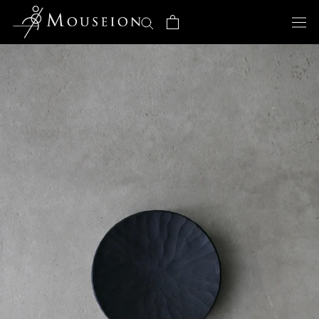
ス
キ
ッ
プ
し
て
コ
ン
テ
ン
ツ
に
移
動
す
る