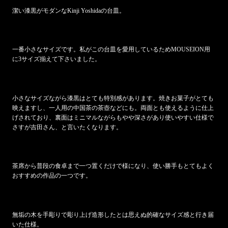
潔い漆黒がモダンなKinji Yoshidaの台皿。
一番小さなサイズです。私がこの台皿を愛用しているためMOUSEION用
に3サイズ揃えて下さいました。
小さなサイズながら漆黒はとても特別感があります。焼きお菓子がとても
映えますし、一人用の中国茶の茶壺などにも。両面とも使えるように仕上
げされており、裏面はミニマルながらもやや深さがあり使いやすい仕様で
さすが吉田さん、と言いたくなります。
茶席から普段の食卓まで一つ置くだけで様になり、使い勝手もとてもよく
おすすめの作品の一つです。
無垢の木を手彫りで彫り上げ造形したとは思えぬ的確なサイズ感と行き届
いた仕様。