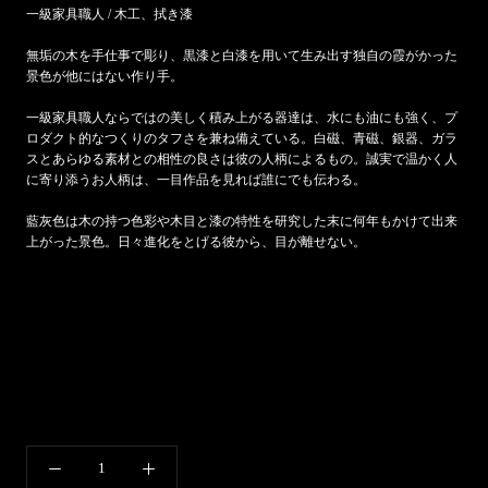
一級家具職人 / 木工、拭き漆
無垢の木を手仕事で彫り、黒漆と白漆を用いて生み出す独自の霞がかった
景色が他にはない作り手。
一級家具職人ならではの美しく積み上がる器達は、水にも油にも強く、プ
ロダクト的なつくりのタフさを兼ね備えている。白磁、青磁、銀器、ガラ
スとあらゆる素材との相性の良さは彼の人柄によるもの。
誠実で温かく人
に寄り添うお人柄は、
一目作品を見れば誰にでも伝わる。
藍灰色は木の持つ色彩や木目と漆の特性を研究した末に何年もかけて出来
上がった景色。日々進化をとげる彼から、目が離せない。