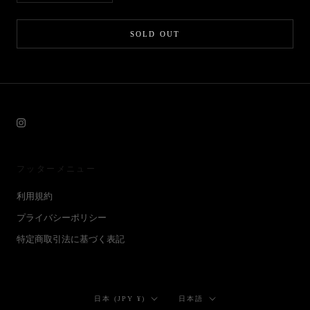
SOLD OUT
フッターメニュー
利用規約
プライバシーポリシー
特定商取引法に基づく表記
国/
言
日本 (JPY ¥)
日本語