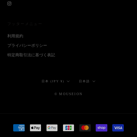
フッターメニュー
利用規約
プライバシーポリシー
特定商取引法に基づく表記
国/
言
日本 (JPY ¥)
日本語
地
語
域
© MOUSEION