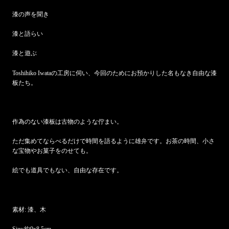
漆の声を聞き
漆と語らい
漆と遊ぶ
Toshihiko Iwataの工房に伺い、今回のためにお預かりした名もなき自由な漆
板たち。
作為のない漆板は古物のような佇まい。
ただ集めてならべるだけで時間を語るように雄弁です。お茶の時間、小さ
な宝物やお菓子をのせても。
絵でも道具でもない、自由な存在です。
素材: 漆、木
Size:約9x8.5cm