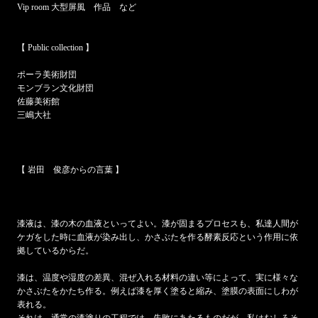
Vip room 大型屏風 作品 など
【 Public collection 】
ポーラ美術財団
モンブラン文化財団
佐藤美術館
三嶋大社
【 岩田 俊彦からの言葉 】
漆液は、漆の木の血液といってよい。漆が固まるプロセスも、私達人間が
ケガをした時に血液が染み出し、かさぶたを作る酵素反応という作用に依
拠しているからだ。
漆は、温度や湿度の差異、混ぜ入れる材料の違い等によって、実に様々な
かさぶたをかたち作る。例えば漆を厚く塗ると縮み、塗膜の表面にしわが
表れる。
それは、通常の漆塗りの工程では、失敗にあたるものだが、私はむしろそ