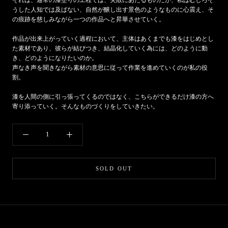
うした人知では及ばない、自然が醸し出す景色のようなものに心震え、そ
の痕跡を慈しみながら一つの作品へと昇華させていく。
作品が出来上がっていく過程において、主体はあくまでも漆をはじめとし
た素材であり、彼らが結びつき、結晶化していく為には、どのように動
き、どのようになりたいのか。
声なき声を聞きながら素材の意思に従って作業を進めていくのが私の役
割。
漆を人間の側に引っ張ってくるのではなく、こちらができるだけ漆の方へ
寄り添っていく。そんなものづくりをしていきたい。
SOLD OUT