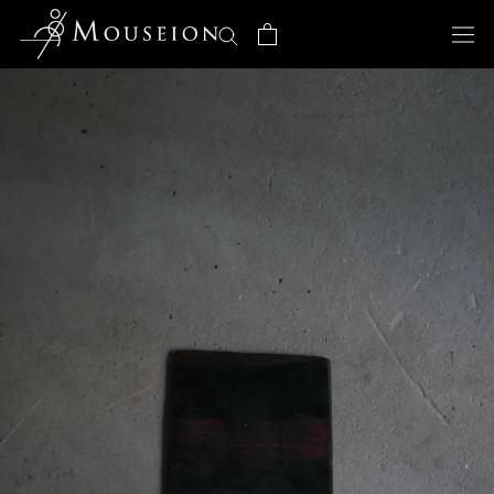
ス
キ
ッ
プ
し
て
コ
ン
テ
ン
ツ
に
移
動
す
る