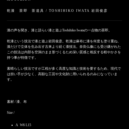
乾漆 茶即 茶道具 / TOSHIHIKO IWATA 岩田俊彦
漆の声を聞き、
漆と語らい
漆と遊ぶ
Toshihiko Iwataの一点物の茶即。
乾漆という技法で漆と遊ぶ岩田俊彦。
乾漆は麻布に漆を何度も塗り重ね、
漆だけで立体
を生み出す古来より続く漆技法。
奈良仏像にも受け継がれた
この技法は
内部を空洞のまま形づくるため
深い質感と相反する軽やかさを
持つ事が特徴です。
素晴らしい技法ですが工程が多く高度な知識と技術を要するため、現代で
は担い手が少なく、高額な工芸や文化財に用いられるのみになっていま
す。
素材 / 漆、布
Size /
A
W6 L15