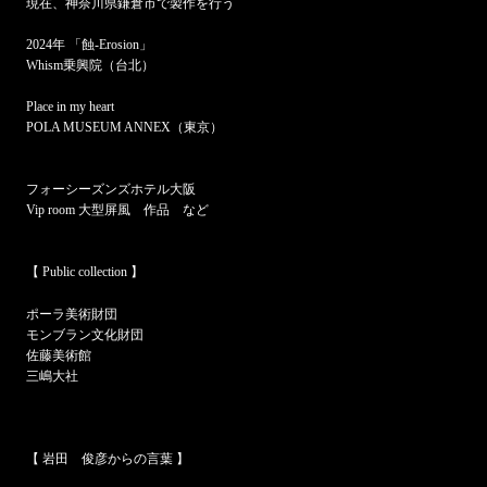
現在、神奈川県鎌倉市で製作を行う
2024年 「蝕-Erosion」
Whism乗興院（台北）
Place in my heart
POLA MUSEUM ANNEX（東京）
フォーシーズンズホテル大阪
Vip room 大型屏風 作品 など
【 Public collection 】
ポーラ美術財団
モンブラン文化財団
佐藤美術館
三嶋大社
【 岩田 俊彦からの言葉 】