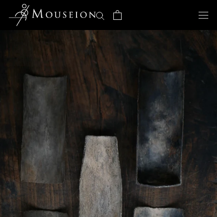
ス
キ
ッ
プ
し
て
コ
ン
テ
ン
ツ
に
移
動
す
る