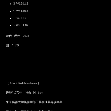
B W6.5 L15
C W6 L16.5
D W7 L15
E W6.3 L16
時代 / 現代 2025
国 / 日本
【 About Toshihiko Iwata 】
経歴/ 1970年 神奈川生まれ
東京藝術大学美術学部工芸科漆芸専攻卒業