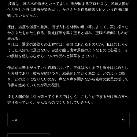
漆液は、漆の木の血液といってよい。漆が固まるプロセスも、私達人間が
ケガをした時に血液が染み出し、かさぶたを作る酵素反応という作用に依
拠しているからだ。
漆は、温度や湿度の差異、混ぜ入れる材料の違い等によって、実に様々な
かさぶたをかたち作る。例えば漆を厚く塗ると縮み、塗膜の表面にしわが
表れる。
それは、通常の漆塗りの工程では、失敗にあたるものだが、私はむしろそ
うした人知では及ばない、自然が醸し出す景色のようなものに心震え、そ
の痕跡を慈しみながら一つの作品へと昇華させていく。
作品が出来上がっていく過程において、主体はあくまでも漆をはじめとし
た素材であり、彼らが結びつき、結晶化していく為には、どのように動
き、どのようになりたいのか。声なき声を聞きながら素材の意思に従って
作業を進めていくのが私の役割。
漆を人間の側に引っ張ってくるのではなく、こちらができるだけ漆の方へ
寄り添っていく。そんなものづくりをしていきたい。
.:
a