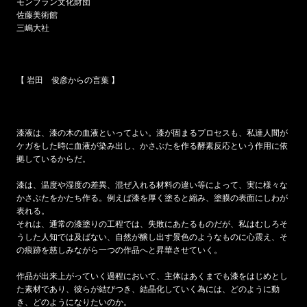
モンブラン文化財団
佐藤美術館
三嶋大社
【 岩田 俊彦からの言葉 】
漆液は、漆の木の血液といってよい。漆が固まるプロセスも、私達人間が
ケガをした時に血液が染み出し、かさぶたを作る酵素反応という作用に依
拠しているからだ。
漆は、温度や湿度の差異、混ぜ入れる材料の違い等によって、実に様々な
かさぶたをかたち作る。例えば漆を厚く塗ると縮み、塗膜の表面にしわが
表れる。
それは、通常の漆塗りの工程では、失敗にあたるものだが、私はむしろそ
うした人知では及ばない、自然が醸し出す景色のようなものに心震え、そ
の痕跡を慈しみながら一つの作品へと昇華させていく。
作品が出来上がっていく過程において、主体はあくまでも漆をはじめとし
た素材であり、彼らが結びつき、結晶化していく為には、どのように動
き、どのようになりたいのか。