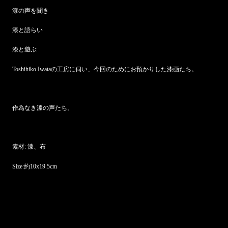
漆の声を聞き
漆と語らい
漆と遊ぶ
Toshihiko Iwataの工房に伺い、今回のためにお預かりした漆画たち。
作為なき漆の声たち。
素材: 漆、布
Size:約10x19.5cm