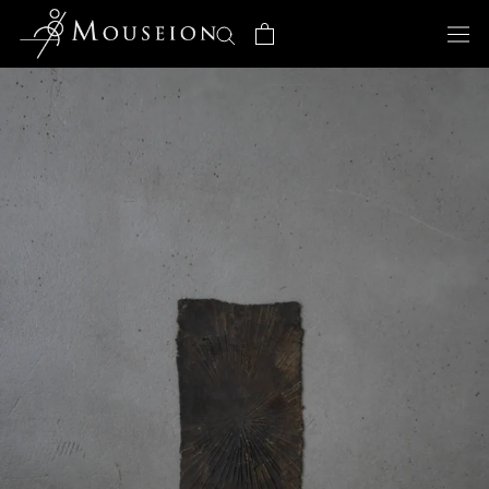
ス
キ
ッ
プ
し
て
コ
ン
テ
ン
ツ
に
移
動
す
る