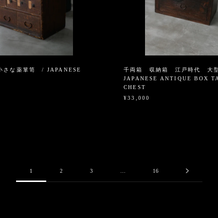
さな薬箪笥 / JAPANESE
千両箱 収納箱 江戸時代 大型
S
JAPANESE ANTIQUE BOX T
CHEST
¥33,000
1
2
3
…
16