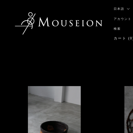
ス
言
キ
日本語
語
ッ
アカウント
プ
し
検索
て
カート (
0
コ
ン
テ
ン
ツ
に
移
動
す
る