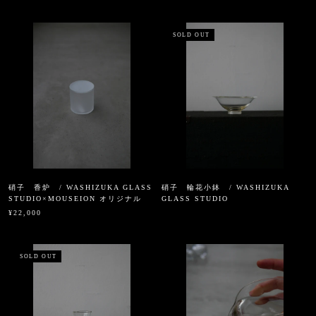
SOLD OUT
硝子 香炉 / WASHIZUKA GLASS
硝子 輪花小鉢 / WASHIZUKA
STUDIO×MOUSEION オリジナル
GLASS STUDIO
¥22,000
SOLD OUT