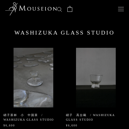
Skip
to
content
WASHIZUKA GLASS STUDIO
硝子茶杯 小 中国茶 /
硝子 高台碗 / WASHIZUKA
WASHIZUKA GLASS STUDIO
GLASS STUDIO
¥6,600
¥6,600