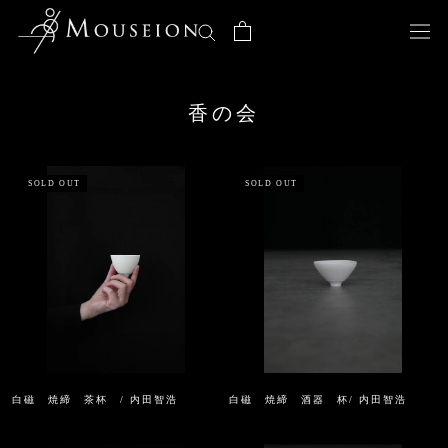
Skip
to
content
香の会
SOLD OUT
SOLD OUT
白磁 焼締 茶杯 / 内田智浩
白磁 焼締 酒器 杯/ 内田智浩