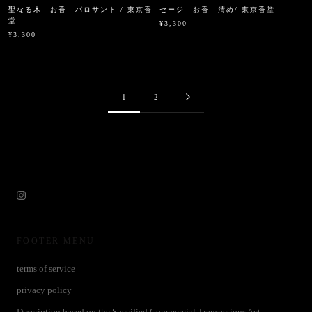
聖なる木 お香 パロサント / 東京香
セージ お香 清め/ 東京香堂
堂
¥3,300
¥3,300
1
2
FOOTER MENU
terms of service
privacy policy
Description based on the Specified Commercial Transactions Act