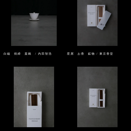
白磁 焼締 蓋碗 / 内田智浩
星屑 お香 鉱物 / 東京香堂