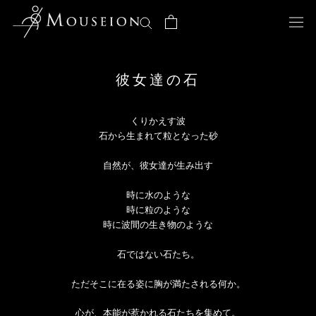
Skip
to
content
彼女達の石
くりかえす波
石から生まれて粒となった砂
自然が、彼女達が生み出す
時に水のような
時に粒のような
時に波間の生き物のような
石ではない石たち。
ただそこに在る姿に胸が満たされる何か。
心が、本能が惹かれる石たちを集めて。