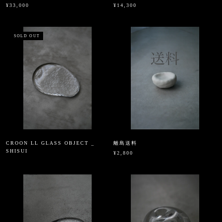
¥33,000
¥14,300
SOLD OUT
CROON LL GLASS OBJECT _
離島送料
SHISUI
¥2,800