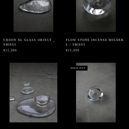
CROON XL GLASS OBJECT _
FLOW STONE INCENSE HOLDER
SHISUI
L / SHISUI
¥11,000
¥11,000
SOLD OUT