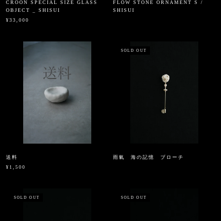
CROON SPECIAL SIZE GLASS
FLOW STONE ORNAMENT S /
OBJECT _ SHISUI
SHISUI
¥33,000
SOLD OUT
送料
雨氣 海の記憶 ブローチ
¥1,500
SOLD OUT
SOLD OUT