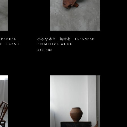
PANESE
小さな木台 無垢材 JAPANESE
T TANSU
PRIMITIVE WOOD
¥17,500