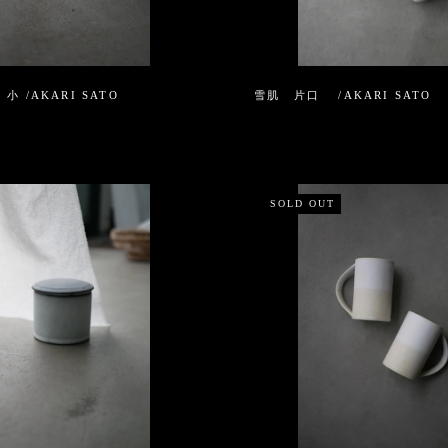
 /AKARI SATO
雪肌 片口 /AKARI SATO
SOLD OUT