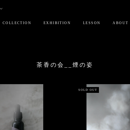
COLLECTION
EXHIBITION
LESSON
ABOUT
)
茶香の会__煙の姿
SOLD OUT