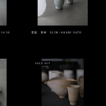
-14:30
雪肌 茶杯 SLIM /AKARI SATO
SOLD OUT