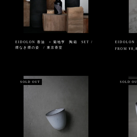
EIDOLON 香油 × 菊地亨 陶箱 SET /
EIDOLO
煙なき煙の姿 / 東京香堂
FROM ¥8,
SOLD OUT
SOLD O