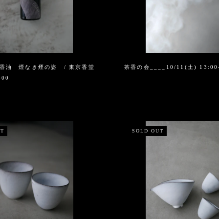
N 香油 煙なき煙の姿 / 東京香堂
茶香の会____10/11(土) 13:00
800
UT
SOLD OUT