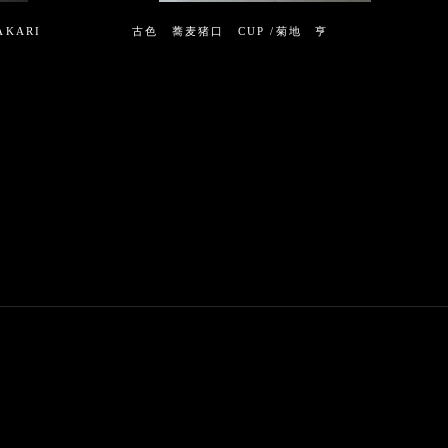
KARI
古色 蕎麦猪口 CUP /菊地 亨