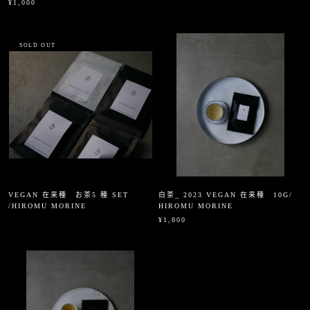
¥1,000
SOLD OUT
VEGAN 在来種 お茶5 種 SET
白茶_ 2023 VEGAN 在来種 10G/
/HIROMU MORINE
HIROMU MORINE
¥1,800