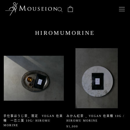
ス
キ
ッ
プ
し
HIROMUMORINE
て
コ
ン
テ
ン
ツ
に
移
動
す
る
手仕事ほうじ茶_ 限定 VEGAN 在来
みかん紅茶 _ VEGAN 在来種 10G /
種 一芯ニ葉 10G/ HIROMU
HIROMU MORINE
MORINE
¥1,000