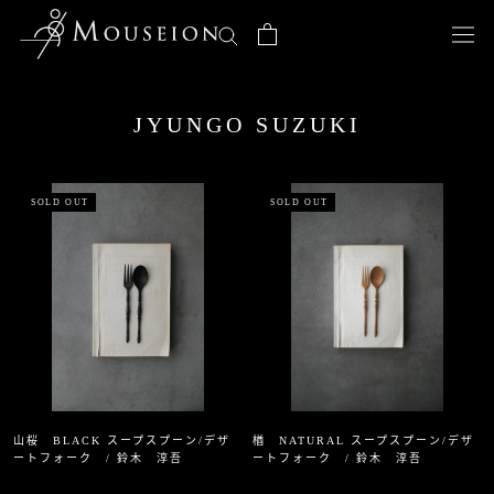
ス
キ
ッ
プ
し
JYUNGO SUZUKI
て
コ
ン
テ
SOLD OUT
SOLD OUT
ン
ツ
に
移
動
す
る
山桜 BLACK スープスプーン/デザ
楢 NATURAL スープスプーン/デザ
ートフォーク / 鈴木 淳吾
ートフォーク / 鈴木 淳吾